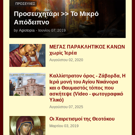
ΠΡΟΣΕΥΧΈΣ
Προσευχητάρι >> Το Μικρό
Απόδειπνο
by
Agiotopia
-
Ιουνίου 07, 2019
ΜΕΓΑΣ ΠΑΡΑΚΛΗΤΙΚΟΣ ΚΑΝΩΝ
χωρὶς Ἱερέα
Αυγούστου 02, 2020
Καλλίστρατον όρος - Ζάβορδα, Η
Ιερά μονή του Αγίου Νικάνορα
και ο Θαυμαστός τόπος που
ασκήτεψε (Video - φωτογραφικό
Υλικό)
Αυγούστου 07, 2025
Οι Χαιρετισμοί της Θεοτόκου
Μαρτίου 03, 2019