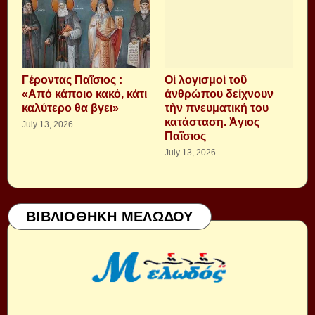
Γέροντας Παΐσιος :
Οἱ λογισμοὶ τοῦ
«Από κάποιο κακό, κάτι
ἀνθρώπου δείχνουν
καλύτερο θα βγει»
τὴν πνευματική του
κατάσταση. Ἁγιος
July 13, 2026
Παΐσιος
July 13, 2026
ΒΙΒΛΙΟΘΗΚΗ ΜΕΛΩΔΟΥ