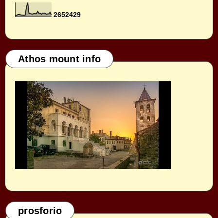
2
6
5
2
4
2
9
Athos mount info
prosforio