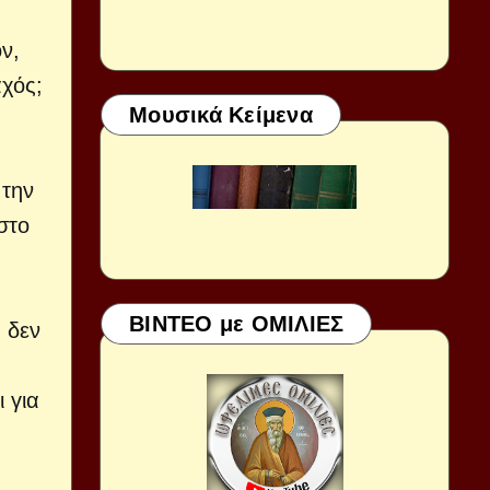
ν,
αχός;
Μουσικά Κείμενα
 την
στο
ΒΙΝΤΕΟ με ΟΜΙΛΙΕΣ
 δεν
 για