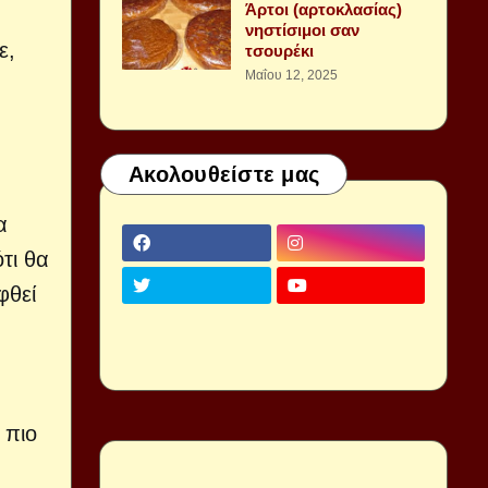
Άρτοι (αρτοκλασίας)
νηστίσιμοι σαν
ε,
τσουρέκι
Μαΐου 12, 2025
Ακολουθείστε μας
α
τι θα
φθεί
 πιο