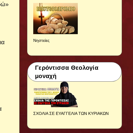
έδώ»
Νηστείες
ια
Γερόντισσα Θεολογία
μοναχή
α
ΣΧΟΛΙΑ ΣΕ ΕΥΑΓΓΕΛΙΑ ΤΩΝ ΚΥΡΙΑΚΩΝ