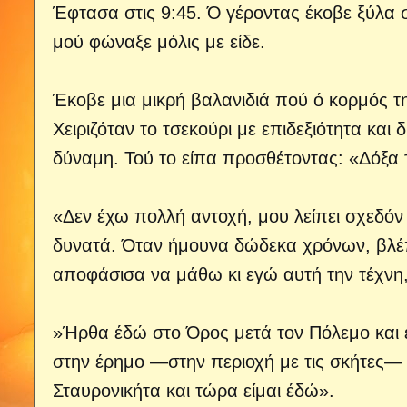
Έφτασα στις 9:45. Ό γέροντας έκοβε ξύλα 
μού φώναξε μόλις με είδε.
Έκοβε μια μικρή βαλανιδιά πού ό κορμός τη
Χειριζόταν το τσεκούρι με επιδεξιότητα και
δύναμη. Τού το είπα προσθέτοντας: «Δόξα
«Δεν έχω πολλή αντοχή, μου λείπει σχεδόν
δυνατά. Όταν ήμουνα δώδεκα χρόνων, βλέπ
αποφάσισα να μάθω κι εγώ αυτή την τέχνη, 
»Ήρθα έδώ στο Όρος μετά τον Πόλεμο και έ
στην έρημο —στην περιοχή με τις σκήτες— σ’
Σταυρονικήτα και τώρα είμαι έδώ».