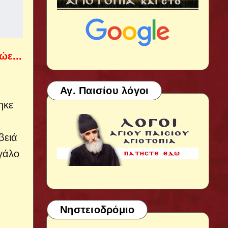
ώε...
Αγ. Παισίου λόγοι
ηκε
βειά
γάλο
Νηστειοδρόμιο