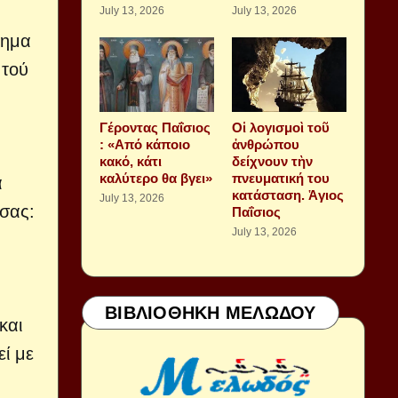
July 13, 2026
July 13, 2026
νημα
 τού
Γέροντας Παΐσιος
Οἱ λογισμοὶ τοῦ
: «Από κάποιο
ἀνθρώπου
κακό, κάτι
δείχνουν τὴν
καλύτερο θα βγει»
πνευματική του
α
κατάσταση. Ἁγιος
July 13, 2026
 σας:
Παΐσιος
July 13, 2026
ΒΙΒΛΙΟΘΗΚΗ ΜΕΛΩΔΟΥ
και
ί με