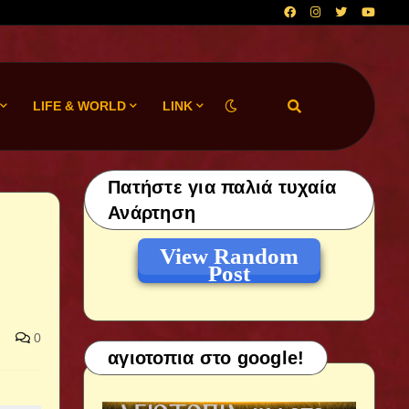
LIFE & WORLD
LINK
Πατήστε για παλιά τυχαία
Ανάρτηση
View Random
Post
0
αγιοτοπια στο google!