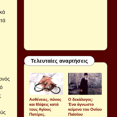
ικά
 τά
Τελευταίες αναρτήσεις
ονός
κό
;
Aσθένειες, πόνος
Ο δεκάλογος:
και θλίψεις κατά
Ένα άγνωστο
τους Αγίους
κείμενο του Οσίου
ούς
Πατέρες.
Παϊσίου