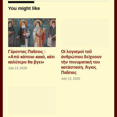
You might like
Γέροντας Παΐσιος :
Οἱ λογισμοὶ τοῦ
«Από κάποιο κακό, κάτι
ἀνθρώπου δείχνουν
καλύτερο θα βγει»
τὴν πνευματική του
κατάσταση. Ἁγιος
July 13, 2026
Παΐσιος
July 13, 2026