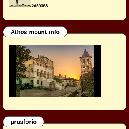
2
6
5
0
3
9
8
Athos mount info
prosforio