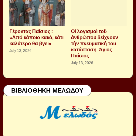
Γέροντας Παΐσιος :
Οἱ λογισμοὶ τοῦ
«Από κάποιο κακό, κάτι
ἀνθρώπου δείχνουν
καλύτερο θα βγει»
τὴν πνευματική του
κατάσταση. Ἁγιος
July 13, 2026
Παΐσιος
July 13, 2026
ΒΙΒΛΙΟΘΗΚΗ ΜΕΛΩΔΟΥ