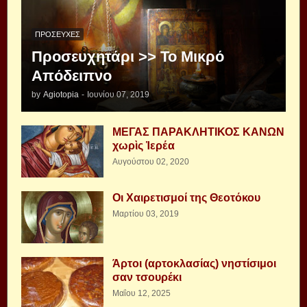
ΠΡΟΣΕΥΧΈΣ
Προσευχητάρι >> Το Μικρό
Απόδειπνο
by
Agiotopia
-
Ιουνίου 07, 2019
ΜΕΓΑΣ ΠΑΡΑΚΛΗΤΙΚΟΣ ΚΑΝΩΝ
χωρὶς Ἱερέα
Αυγούστου 02, 2020
Οι Χαιρετισμοί της Θεοτόκου
Μαρτίου 03, 2019
Άρτοι (αρτοκλασίας) νηστίσιμοι
σαν τσουρέκι
Μαΐου 12, 2025