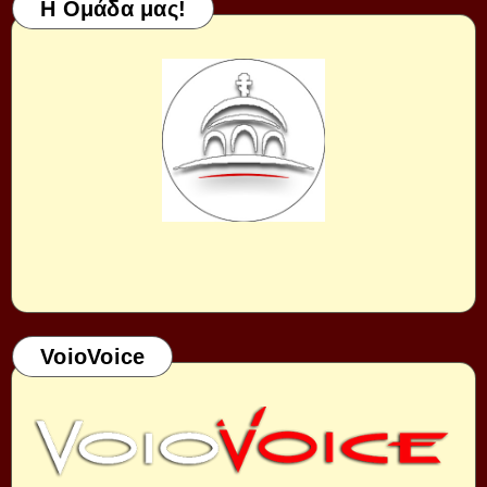
Η Ομάδα μας!
VoioVoice