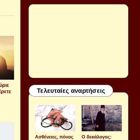
ύριε
Τελευταίες αναρτήσεις
έρετε
Aσθένειες, πόνος
Ο δεκάλογος: