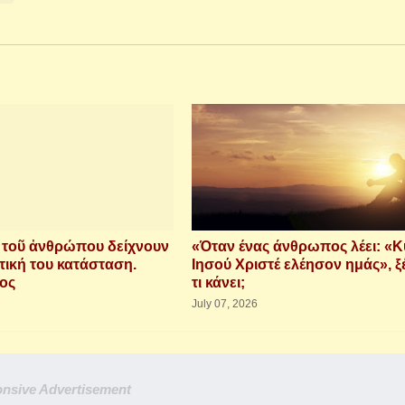
ὶ τοῦ ἀνθρώπου δείχνουν
«Όταν ένας άνθρωπος λέει: «Κ
τική του κατάσταση.
Ιησού Χριστέ ελέησον ημάς», ξ
ιος
τι κάνει;
July 07, 2026
nsive Advertisement