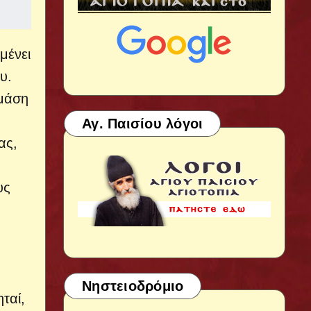
μένει
υ.
ιμάση
Αγ. Παισίου λόγοι
ας,
υς
Νηστειοδρόμιο
ταί,