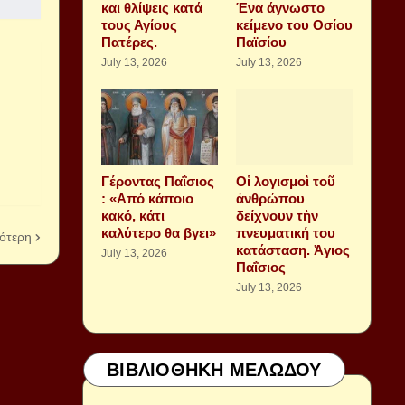
και θλίψεις κατά
Ένα άγνωστο
τους Αγίους
κείμενο του Οσίου
Πατέρες.
Παϊσίου
July 13, 2026
July 13, 2026
Γέροντας Παΐσιος
Οἱ λογισμοὶ τοῦ
: «Από κάποιο
ἀνθρώπου
κακό, κάτι
δείχνουν τὴν
καλύτερο θα βγει»
πνευματική του
ότερη
κατάσταση. Ἁγιος
July 13, 2026
Παΐσιος
July 13, 2026
ΒΙΒΛΙΟΘΗΚΗ ΜΕΛΩΔΟΥ