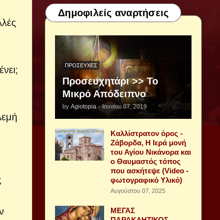
Δημοφιλείς αναρτήσεις
λλές
ΠΡΟΣΕΥΧΈΣ
νει;
Προσευχητάρι >> Το
Μικρό Απόδειπνο
by
Agiotopia
-
Ιουνίου 07, 2019
λεμή
Καλλίστρατον όρος -
Ζάβορδα, Η Ιερά μονή
του Αγίου Νικάνορα και
ο Θαυμαστός τόπος
που ασκήτεψε (Video -
ς
φωτογραφικό Υλικό)
Αυγούστου 07, 2025
ν
ΜΕΓΑΣ
ΠΑΡΑΚΛΗΤΙΚΟΣ