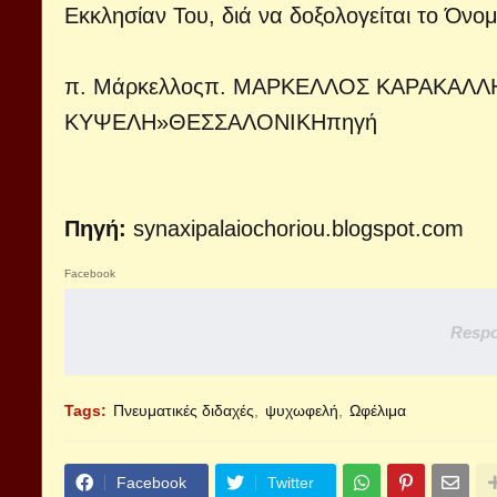
Εκκλησίαν Του, διά να δοξολογείται το Όνομ
π. Μάρκελλοςπ. ΜΑΡΚΕΛΛΟΣ ΚΑΡΑΚΑ
ΚΥΨΕΛΗ»ΘΕΣΣΑΛΟΝΙΚΗ
πηγή
Πηγή:
synaxipalaiochoriou.blogspot.com
Facebook
Respo
Tags:
Πνευματικές διδαχές
ψυχωφελή
Ωφέλιμα
Facebook
Twitter