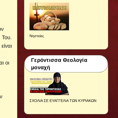
ον
Νηστείες
 Του.
είναι
Γερόντισσα Θεολογία
ι οι
μοναχή
ν
ΣΧΟΛΙΑ ΣΕ ΕΥΑΓΓΕΛΙΑ ΤΩΝ ΚΥΡΙΑΚΩΝ