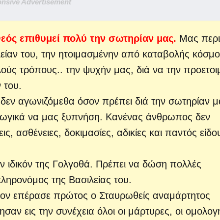
nsive Advertisement
ός επιθυμεί πολύ την σωτηρίαν μας.
Μας περι
λείαν του, την ητοιμασμένην από καταβολής κόσμο
λούς τρόπους..
την ψυχήν μας, διά να την προετο
 του.
ι δεν αγωνιζόμεθα όσον πρέπει διά την σωτηρίαν μ
γωγικά να μας ξυπνήση. Κανένας άνθρωπος δεν
ς, ασθένειες, δοκιμασίες, αδικίες και παντός είδο
ν ιδικόν της Γολγοθά. Πρέπει να δώση πολλές
κληρονόμος της Βασιλείας του.
μον επέρασε πρώτος ο Σταυρωθείς αναμάρτητος
σαν εις την συνέχεια όλοι οι μάρτυρες, οι ομολογη