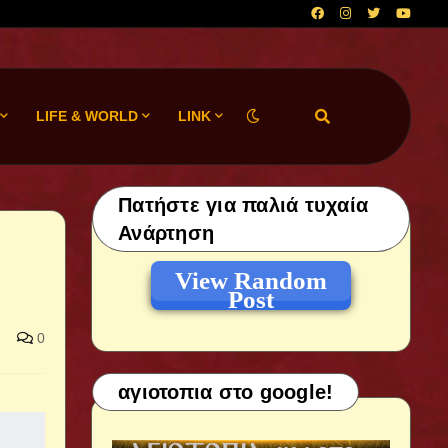
LIFE & WORLD
LINK
Πατήστε για παλιά τυχαία
Ανάρτηση
View Random
Post
0
αγιοτοπια στο google!