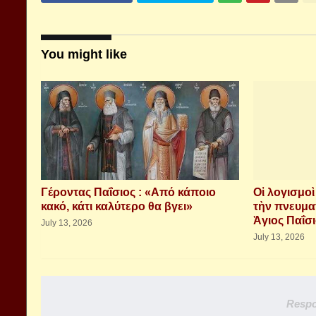
You might like
Γέροντας Παΐσιος : «Από κάποιο
Οἱ λογισμο
κακό, κάτι καλύτερο θα βγει»
τὴν πνευμα
Ἁγιος Παΐσ
July 13, 2026
July 13, 2026
Respo