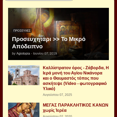
ΠΡΟΣΕΥΧΈΣ
Προσευχητάρι >> Το Μικρό
Απόδειπνο
by
Agiotopia
-
Ιουνίου 07, 2019
Καλλίστρατον όρος - Ζάβορδα, Η
Ιερά μονή του Αγίου Νικάνορα
και ο Θαυμαστός τόπος που
ασκήτεψε (Video - φωτογραφικό
Υλικό)
Αυγούστου 07, 2025
ΜΕΓΑΣ ΠΑΡΑΚΛΗΤΙΚΟΣ ΚΑΝΩΝ
χωρὶς Ἱερέα
Αυγούστου 02, 2020