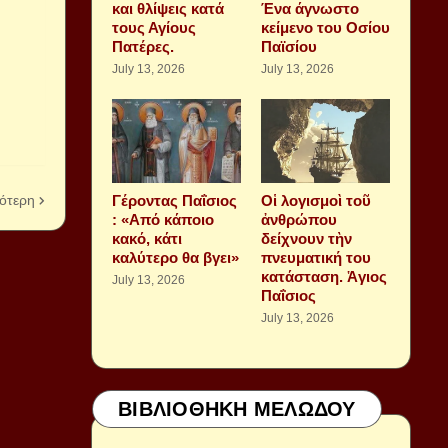
και θλίψεις κατά
Ένα άγνωστο
τους Αγίους
κείμενο του Οσίου
Πατέρες.
Παϊσίου
July 13, 2026
July 13, 2026
ότερη
Γέροντας Παΐσιος
Οἱ λογισμοὶ τοῦ
: «Από κάποιο
ἀνθρώπου
κακό, κάτι
δείχνουν τὴν
καλύτερο θα βγει»
πνευματική του
κατάσταση. Ἁγιος
July 13, 2026
Παΐσιος
July 13, 2026
ΒΙΒΛΙΟΘΗΚΗ ΜΕΛΩΔΟΥ