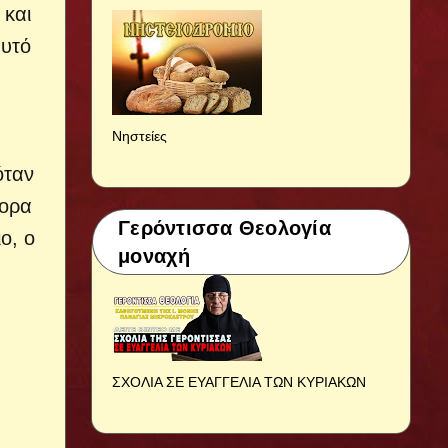
 και
αυτό
Νηστείες
όταν
τορα
Γερόντισσα Θεολογία
ο, ο
μοναχή
ΣΧΟΛΙΑ ΣΕ ΕΥΑΓΓΕΛΙΑ ΤΩΝ ΚΥΡΙΑΚΩΝ