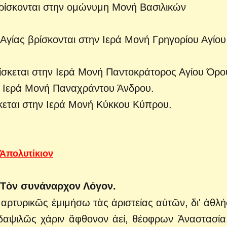
ρίσκονται στην ομώνυμη Μονή Βασιλικών
 Αγίας βρίσκονται στην Ιερά Μονή Γρηγορίου Αγίου
ίσκεται στην Ιερά Μονή Παντοκράτορος Αγίου Όρο
ην Ιερά Μονή Παναχράντου Άνδρου.
σκεται στην Ιερά Μονή Κύκκου Κύπρου.
Ἀπολυτίκιον
 Τὸν συνάναρχον Λόγον.
μαρτυρικῶς ἐμιμήσω τὰς ἀριστείας αὐτῶν, δι' ἀθλ
δαψιλῶς χάριν ἄφθονον ἀεί, θέοφρων Ἀναστασία,