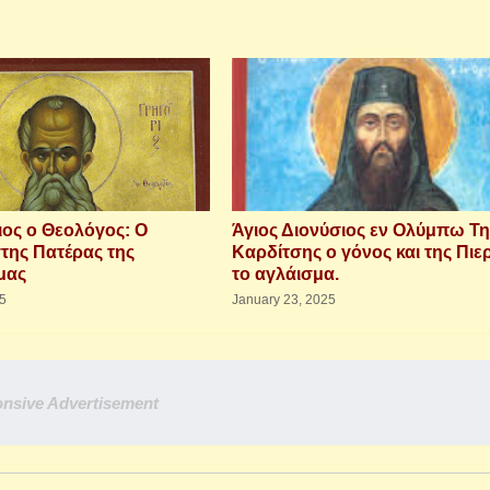
ιος ο Θεολόγος: Ο
Άγιος Διονύσιος εν Ολύμπω Τη
ης Πατέρας της
Καρδίτσης ο γόνος και της Πιε
μας
το αγλάισμα.
25
January 23, 2025
nsive Advertisement