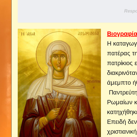
Respo
Βιογραφί
Η καταγωγ
πατέρας τη
πατρίκιος 
διακρινότα
άμεμπτο ή
Παντρεύτη
Ρωμαίων κ
κατηχήθηκε
Επειδή δεν
χριστιανικ