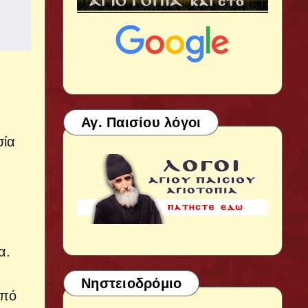
Αγ. Παισίου λόγοι
σία
α.
Νηστειοδρόμιο
από