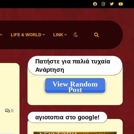
LIFE & WORLD
LINK
Πατήστε για παλιά τυχαία
Ανάρτηση
View Random
Post
0
αγιοτοπια στο google!