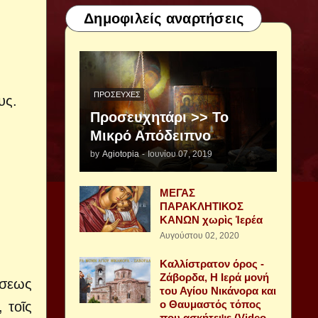
Δημοφιλείς αναρτήσεις
ΠΡΟΣΕΥΧΈΣ
υς.
Προσευχητάρι >> Το
Μικρό Απόδειπνο
by
Agiotopia
-
Ιουνίου 07, 2019
ΜΕΓΑΣ
ΠΑΡΑΚΛΗΤΙΚΟΣ
ΚΑΝΩΝ χωρὶς Ἱερέα
Αυγούστου 02, 2020
Καλλίστρατον όρος -
Ζάβορδα, Η Ιερά μονή
ήσεως
του Αγίου Νικάνορα και
ο Θαυμαστός τόπος
 τοῖς
που ασκήτεψε (Video -