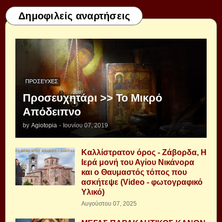
Δημοφιλείς αναρτήσεις
ΠΡΟΣΕΥΧΈΣ
Προσευχητάρι >> Το Μικρό
Απόδειπνο
by
Agiotopia
-
Ιουνίου 07, 2019
Καλλίστρατον όρος - Ζάβορδα, Η
Ιερά μονή του Αγίου Νικάνορα
και ο Θαυμαστός τόπος που
ασκήτεψε (Video - φωτογραφικό
Υλικό)
Αυγούστου 07, 2025