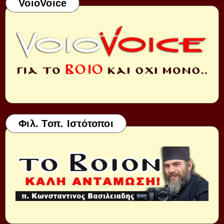
VoioVoice
Φιλ. Τοπ. Ιστότοποι