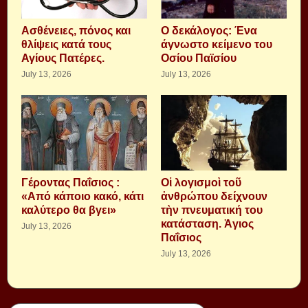
Aσθένειες, πόνος και
Ο δεκάλογος: Ένα
θλίψεις κατά τους
άγνωστο κείμενο του
Αγίους Πατέρες.
Οσίου Παϊσίου
July 13, 2026
July 13, 2026
Γέροντας Παΐσιος :
Οἱ λογισμοὶ τοῦ
«Από κάποιο κακό, κάτι
ἀνθρώπου δείχνουν
καλύτερο θα βγει»
τὴν πνευματική του
κατάσταση. Ἁγιος
July 13, 2026
Παΐσιος
July 13, 2026