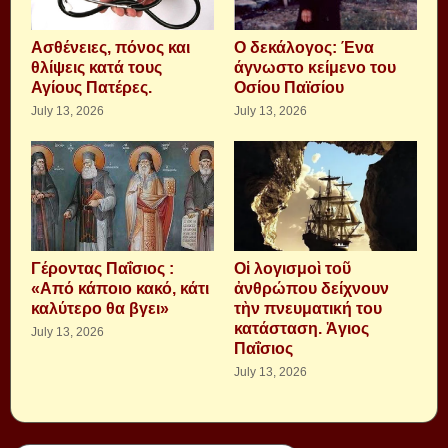
Aσθένειες, πόνος και
Ο δεκάλογος: Ένα
θλίψεις κατά τους
άγνωστο κείμενο του
Αγίους Πατέρες.
Οσίου Παϊσίου
July 13, 2026
July 13, 2026
Γέροντας Παΐσιος :
Οἱ λογισμοὶ τοῦ
«Από κάποιο κακό, κάτι
ἀνθρώπου δείχνουν
καλύτερο θα βγει»
τὴν πνευματική του
κατάσταση. Ἁγιος
July 13, 2026
Παΐσιος
July 13, 2026