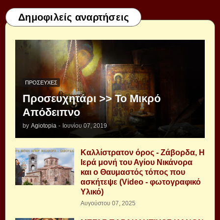
Δημοφιλείς αναρτήσεις
ΠΡΟΣΕΥΧΈΣ
Προσευχητάρι >> Το Μικρό
Απόδειπνο
by
Agiotopia
-
Ιουνίου 07, 2019
Καλλίστρατον όρος - Ζάβορδα, Η
Ιερά μονή του Αγίου Νικάνορα
και ο Θαυμαστός τόπος που
ασκήτεψε (Video - φωτογραφικό
Υλικό)
Αυγούστου 07, 2025