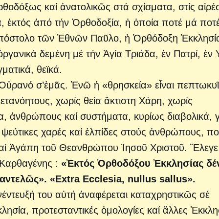
θοδόξως καί ἀνατολικῶς στά σχίσματα, στίς αἱρέσ
α, ἐκτός ἀπό τήν Ὀρθοδοξία, ἡ ὁποία ποτέ μά ποτ
Ἀπόστολο τῶν Ἐθνῶν Παῦλο, ἡ Ὀρθόδοξη Ἐκκλησί
ὀργανικά δεμένη μέ τήν Ἁγία Τριάδα, ἐν Πατρί, ἐν 
ματικά, θεϊκά.
Οὐρανό σ’ἐμᾶς. Ἐνῶ ἡ «θρησκεία» εἶναι πεπτωκυῖ
ανόητους, χωρίς θεία ἄκτιστη Χάρη, χωρίς
α, ἀνθρώπους καί συστήματα, κυρίως διαβολικά, γ
ψεύτικες χαρές καί ἐλπίδες στούς ἀνθρώπους, π
καί Ἀγάπη τοῦ Θεανθρώπου Ἰησοῦ Χριστοῦ. Ἔλεγε
 Καρθαγένης :
«Ἐκτός Ὀρθοδόξου Ἐκκλησίας δέ
ελῶς». «Extra Ecclesia, nullus sallus».
έντευξή του αὐτή ἀναφέρεται καταχρηστικῶς σέ
λησία, προτεσταντικές ὁμολογίες καί ἄλλες Ἐκκλη