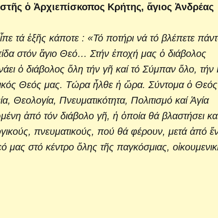
τῆς ὁ Ἀρχιεπίσκοπος Κρήτης, ἅγιος Ἀνδρέας
πε τά ἑξῆς κάποτε : «Τό ποτήρι νά τό βλέπετε πάντ
λπίδα στόν ἅγιο Θεό… Στήν ἐποχή μας ὁ διάβολος
άει ὁ διάβολος ὅλη τήν γῆ καί τό Σύμπαν ὅλο, τήν 
δικός Θεός μας. Τώρα ἦλθε ἡ ὥρα. Σύντομα ὁ Θεός
α, Θεολογία, Πνευματικότητα, Πολιτισμό καί Ἁγία
νη ἀπό τόν διάβολο γῆ, ἡ ὁποία θά βλαστήσει κα
ικούς, πνευματικούς, πού θά φέρουν, μετά ἀπό ἕ
εό μας στό κέντρο ὅλης τῆς παγκόσμιας, οἰκουμενι