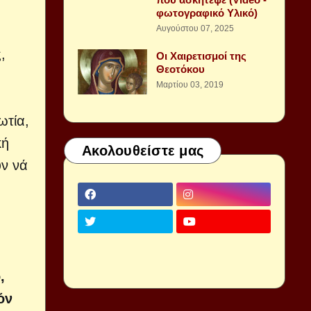
φωτογραφικό Υλικό)
Αυγούστου 07, 2025
,
Οι Χαιρετισμοί της
Θεοτόκου
Μαρτίου 03, 2019
ωτία,
κή
Ακολουθείστε μας
ῦν νά
,
όν