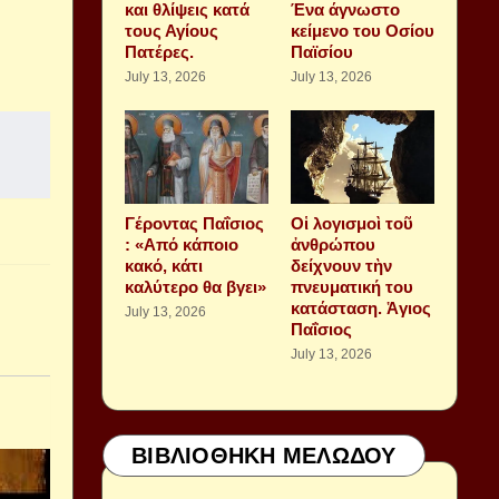
και θλίψεις κατά
Ένα άγνωστο
τους Αγίους
κείμενο του Οσίου
Πατέρες.
Παϊσίου
July 13, 2026
July 13, 2026
Γέροντας Παΐσιος
Οἱ λογισμοὶ τοῦ
: «Από κάποιο
ἀνθρώπου
κακό, κάτι
δείχνουν τὴν
καλύτερο θα βγει»
πνευματική του
κατάσταση. Ἁγιος
July 13, 2026
Παΐσιος
July 13, 2026
ΒΙΒΛΙΟΘΗΚΗ ΜΕΛΩΔΟΥ