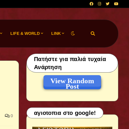
LIFE & WORLD
LINK
Πατήστε για παλιά τυχαία
Ανάρτηση
View Random
Post
αγιοτοπια στο google!
0