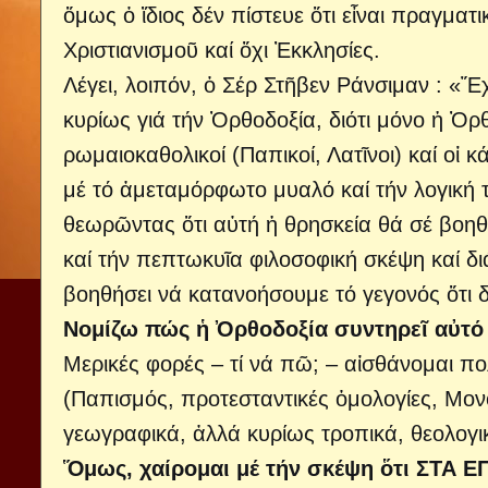
ὅμως ὁ ἴδιος δέν πίστευε ὅτι εἶναι πραγματικ
Χριστιανισμοῦ καί ὄχι Ἐκκλησίες.
Λέγει, λοιπόν, ὁ Σέρ Στῆβεν Ράνσιμαν : «Ἔ
κυρίως γιά τήν Ὀρθοδοξία, διότι μόνο ἡ Ὀρ
ρωμαιοκαθολικοί (Παπικοί, Λατῖνοι) καί οἱ 
μέ τό ἀμεταμόρφωτο μυαλό καί τήν λογική τ
θεωρῶντας ὅτι αὐτή ἡ θρησκεία θά σέ βοηθ
καί τήν πεπτωκυῖα φιλοσοφική σκέψη καί δι
βοηθήσει νά κατανοήσουμε τό γεγονός ὅτι
Νομίζω πώς ἡ Ὀρθοδοξία συντηρεῖ αὐτό
Μερικές φορές – τί νά πῶ; – αἰσθάνομαι π
(Παπισμός, προτεσταντικές ὁμολογίες, Μονο
γεωγραφικά, ἀλλά κυρίως τροπικά, θεολογικά
Ὅμως, χαίρομαι μέ τήν σκέψη ὅτι ΣΤ