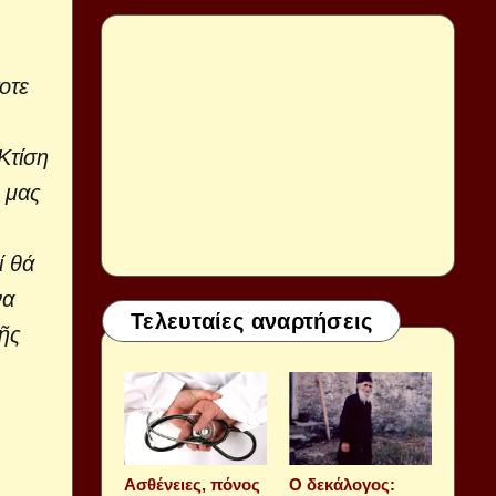
οτε
Κτίση
 μας
ί θά
να
Τελευταίες αναρτήσεις
κῆς
Aσθένειες, πόνος
Ο δεκάλογος: