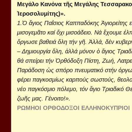
Μεγάλο Κανόνα τῆς Μεγάλης Τεσσαρακοσ
Ἱεροσολυμίτης)».
1.Ὁ ἅγιος Παΐσιος Καππαδόκης Ἁγιορείτης εἶ
μισογεμᾶτο καί ὄχι μισοάδειο. Νά ἔχουμε ἐ
ὄργωσε βαθειά ὅλη τήν γῆ. Ἀλλά, δέν κυβερν
– Δημιουργία ὅλη, ἀλλά μόνον ὁ ἅγιος Τρια
θά σπείρει τήν Ὀρθόδοξη Πίστη, Ζωή, Λατρεί
Παράδοση ὡς σπόρο πνευματικό στήν ὀργωμέ
φέρει παγκοσμίως καρπούς σωστούς, θεολογ
νέο παγκόσμιο πόλεμο, τόν ἅγιο Τριαδικό Θ
ζωῆς μας. Γένοιτο!».
ΡΩΜΗΟΙ ΟΡΘΟΔΟΞΟΙ ΕΛΛΗΝΟΚΥΠΡΙΟΙ