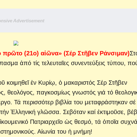
nsive Advertisement
ό πρῶτο (21ο) αἰῶνα» (Σέρ Στῆβεν Ράνσιμαν)
Στ
ασμα ἀπό τίς τελευταῖες συνεντεύξεις τύπου, πο
ῦ κοιμηθεῖ ἐν Κυρίῳ, ὁ μακαριστός Σέρ Στῆβεν
ός, θεολόγος, παγκοσμίως γνωστός γιά τό θεολογι
 ἔργο. Τά περισσότερ βιβλία του μεταφράστηκαν σέ
ήν Ἑλληνική γλῶσσα. Σεβόταν καί ἐκτιμοῦσε, βέβ
ἰκουμενικό Πατριαρχεῖο ὡς θεσμό, τά ὁποῖα συχν
ιστημονικούς. Αἰωνία του ἡ μνήμη!