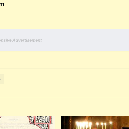
om
nsive Advertisement