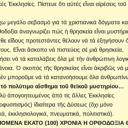
ές Ἐκκλησίες. Πίστευε ὅτι αὐτές εἶναι αἱρέσεις τοῦ
χω μεγάλο σεβασμό γιά τά χριστιανικά δόγματα κα
θοδοξία ἀναγνωρίζει πώς ἡ θρησκεία εἶναι μυστήρι
κάθε εἴδους προτεστάντες θέλουν νά τά ἐξηγήσουν 
ους. Εἶναι ἄσκοπο νά πιστεύεις σέ μιά θρησκεία,
ήσει νά τά καταλάβεις ὅλα μέ τήν ἀνθρώπινη λογι
άνοια. Ὁ σκοπός τῆς θρησκείας εἶναι ἀκριβῶς νά 
 δέν μποροῦμε νά τά κατανοήσουμε ὅλα ἀνθρωπίν
 τό πολύτιμο αἴσθημα τοῦ θεϊκοῦ μυστηρίου…
ολύ ἀπογοητευμένος ἀπό τίς ἄλλες Ἐκκλησίες
φυσιτισμός) ἰδιαίτερα τῆς Δύσεως (ὄχι μόνο
, ἐκκλησιολογικά, πνευματικά, πολιτιστικά).
Α ΕΠΟΜΕΝΑ ΕΚΑΤΟ (100) ΧΡΟΝΙΑ Η ΟΡΘΟΔΟΞΙΑ 