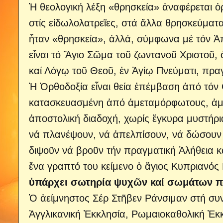
Ἡ θεολογική λέξη «θρησκεία» ἀναφέρεται ὀρ
στίς εἰδωλολατρεῖες, στά ἄλλα θρησκεύματ
ἦταν «θρησκεία», ἀλλά, σύμφωνα μέ τόν 
εἶναι τό Ἅγιο Σῶμα τοῦ ζωντανοῦ Χριστοῦ, 
καί Λόγῳ τοῦ Θεοῦ, ἐν Ἁγίῳ Πνεύματι, πραγ
Ἡ Ὀρθοδοξία εἶναι θεία ἐπέμβαση ἀπό τόν 
κατασκευασμένη ἀπό ἀμεταμόρφωτους, ἀμετ
ἀποστολική διαδοχή, χωρίς ἔγκυρα μυστήρι
νά πλανέψουν, νά ἀπελπίσουν, νά δώσουν 
διψοῦν νά βροῦν τήν πραγματική Ἀλήθεια 
ἕνα γραπτό του κείμενο ὁ ἅγιος Κυπριανός
ὑπάρχει σωτηρία ψυχῶν καί σωμάτων παντ
Ὁ ἀείμνηστος Σέρ Στῆβεν Ράνσιμαν στή συν
Ἀγγλικανική Ἐκκλησία, Ρωμαιοκαθολική Ἐκκ