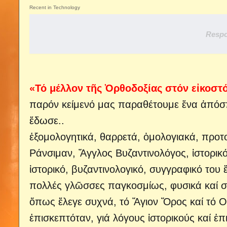
Recent in Technology
Respo
«Τό μέλλον τῆς Ὀρθοδοξίας στόν εἰκοστ
παρόν κείμενό μας παραθέτουμε ἕνα ἀπόσπ
ἔδωσε..
ἐξομολογητικά, θαρρετά, ὁμολογιακά, προτο
Ράνσιμαν, Ἄγγλος Βυζαντινολόγος, ἱστορικ
ἱστορικό, βυζαντινολογικό, συγγραφικό του
πολλές γλῶσσες παγκοσμίως, φυσικά καί στ
ὅπως ἔλεγε συχνά, τό Ἅγιον Ὄρος καί τό Ο
ἐπισκεπτόταν, γιά λόγους ἱστορικούς καί ἐπ