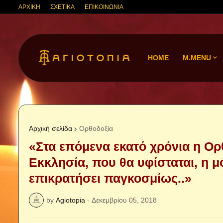
ΑΡΧΙΚΗ
ΣΧΕΤΙΚΑ
ΕΠΙΚΟΙΝΩΝΙΑ
HOME
M.MENU
Αρχική σελίδα
Ορθοδοξία
«Στα επόμενα εκατό χρόνια η Ορθ
Εκκλησία, που θα υφίσταται, η 
επικρατήσει παγκοσμίως..»
by
Agiotopia
-
Δεκεμβρίου 05, 2018