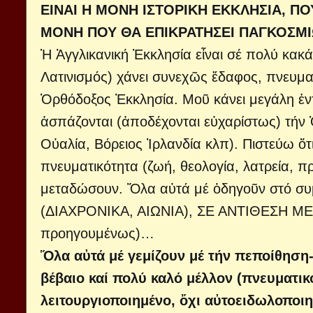
ΕΙΝΑΙ Η ΜΟΝΗ ΙΣΤΟΡΙΚΗ ΕΚΚΛΗΣΙΑ, ΠΟ
ΜΟΝΗ ΠΟΥ ΘΑ ΕΠΙΚΡΑΤΗΣΕΙ ΠΑΓΚΟΣΜΙ
Ἡ Ἀγγλικανική Ἐκκλησία εἶναι σέ πολύ κακ
Λατινισμός) χάνει συνεχῶς ἔδαφος, πνευμα
Ὀρθόδοξος Ἐκκλησία. Μοῦ κάνει μεγάλη ἐ
ἀσπάζονται (ἀποδέχονται εὐχαρίστως) τήν Ὀ
Οὐαλία, Βόρειος Ἰρλανδία κλπ). Πιστεύω ὅ
πνευματικότητα (ζωή, θεολογία, λατρεία, 
μεταδώσουν. Ὅλα αὐτά μέ ὁδηγοῦν στό 
(ΔΙΑΧΡΟΝΙΚΑ, ΑΙΩΝΙΑ), ΣΕ ΑΝΤΙΘΕΣΗ ΜΕ
προηγουμένως)…
Ὅλα αὐτά μέ γεμίζουν μέ τήν πεποίθηση-
βέβαιο καί πολύ καλό μέλλον (πνευματικ
λειτουργιοποιημένο, ὄχι αὐτοειδωλοποιη