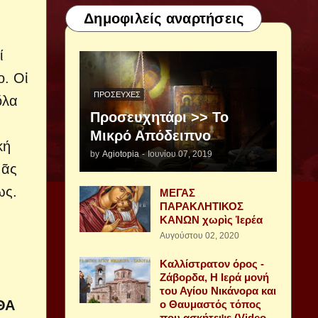
Δημοφιλείς αναρτήσεις
ί
ο. Οἱ
ΠΡΟΣΕΥΧΈΣ
ὅλα
Προσευχητάρι >> Το
Μικρό Απόδειπνο
κή
by
Agiotopia
-
Ιουνίου 07, 2019
μᾶς
ως.
ΜΕΓΑΣ
ΠΑΡΑΚΛΗΤΙΚΟΣ
ΚΑΝΩΝ χωρὶς Ἱερέα
Αυγούστου 02, 2020
Καλλίστρατον όρος -
Ζάβορδα, Η Ιερά μονή
του Αγίου Νικάνορα και
ΘΑ
ο Θαυμαστός τόπος
που ασκήτεψε (Video -