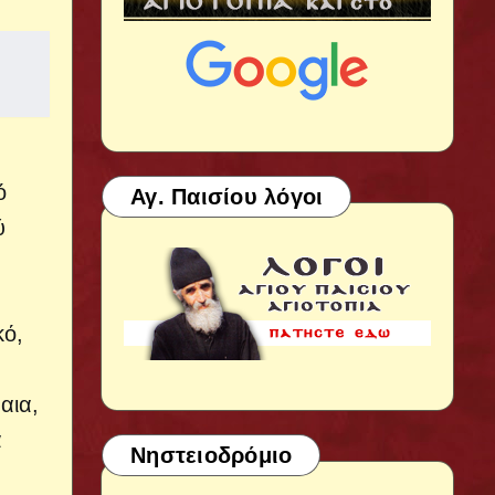
ό
Αγ. Παισίου λόγοι
ύ
κό,
αια,
ά
Νηστειοδρόμιο