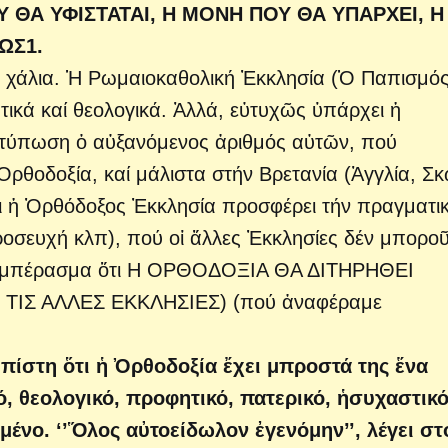
Υ ΘΑ ΥΦΙΣΤΑΤΑΙ, Η ΜΟΝΗ ΠΟΥ ΘΑ ΥΠΑΡΧΕΙ, Η
ΩΣ1.
ά χάλια. Ἡ Ρωμαιοκαθολική Ἐκκλησία (Ὁ Παπισμός
τικά καί θεολογικά. Ἀλλά, εὐτυχῶς ὑπάρχει ἡ
ντύπωση ὁ αὐξανόμενος ἀριθμός αὐτῶν, πού
ρθοδοξία, καί μάλιστα στήν Βρετανία (Ἀγγλία, Σκ
τι ἡ Ὀρθόδοξος Ἐκκλησία προσφέρει τήν πραγματι
προσευχή κλπ), πού οἱ ἄλλες Ἐκκλησίες δέν μπορο
συμπέρασμα ὅτι Η ΟΡΘΟΔΟΞΙΑ ΘΑ ΔΙΤΗΡΗΘΕΙ
 ΤΙΣ ΑΛΛΕΣ ΕΚΚΛΗΣΙΕΣ) (πού ἀναφέραμε
πίστη ὅτι ἡ Ὀρθοδοξία ἔχει μπροστά της ἕνα
ό, θεολογικό, προφητικό, πατερικό, ἡσυχαστικό
μένο. ‘’Ὅλος αὐτοείδωλον ἐγενόμην’’, λέγει στ