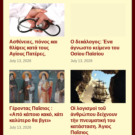
Aσθένειες, πόνος και
Ο δεκάλογος: Ένα
θλίψεις κατά τους
άγνωστο κείμενο του
Αγίους Πατέρες.
Οσίου Παϊσίου
July 13, 2026
July 13, 2026
Γέροντας Παΐσιος :
Οἱ λογισμοὶ τοῦ
«Από κάποιο κακό, κάτι
ἀνθρώπου δείχνουν
καλύτερο θα βγει»
τὴν πνευματική του
κατάσταση. Ἁγιος
July 13, 2026
Παΐσιος