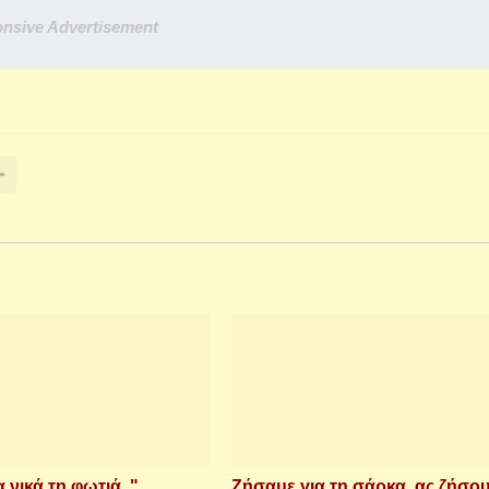
nsive Advertisement
νικά τη φωτιά.."
Ζήσαμε για τη σάρκα, ας ζήσου