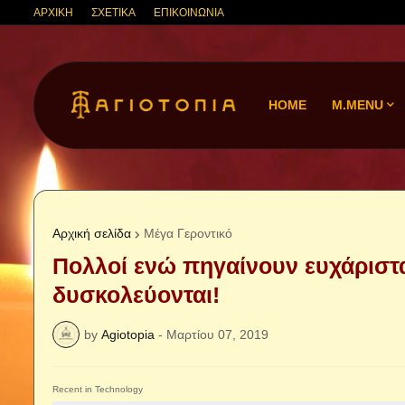
ΑΡΧΙΚΗ
ΣΧΕΤΙΚΑ
ΕΠΙΚΟΙΝΩΝΙΑ
HOME
M.MENU
Αρχική σελίδα
Μέγα Γεροντικό
Πολλοί ενώ πηγαίνουν ευχάριστα
δυσκολεύονται!
by
Agiotopia
-
Μαρτίου 07, 2019
Recent in Technology