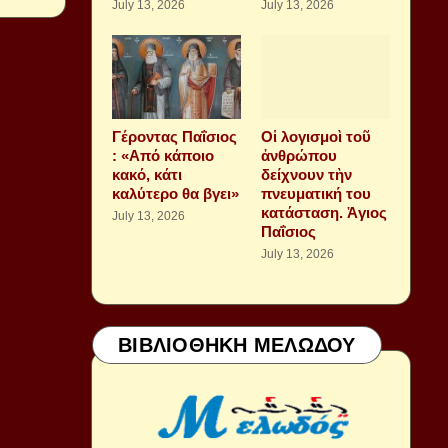
July 13, 2026
July 13, 2026
Γέροντας Παΐσιος
Οἱ λογισμοὶ τοῦ
: «Από κάποιο
ἀνθρώπου
κακό, κάτι
δείχνουν τὴν
καλύτερο θα βγει»
πνευματική του
κατάσταση. Ἁγιος
July 13, 2026
Παΐσιος
July 13, 2026
ΒΙΒΛΙΟΘΗΚΗ ΜΕΛΩΔΟΥ