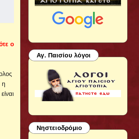
τε ο
Αγ. Παισίου λόγοι
βολος
 η
είναι
Νηστειοδρόμιο