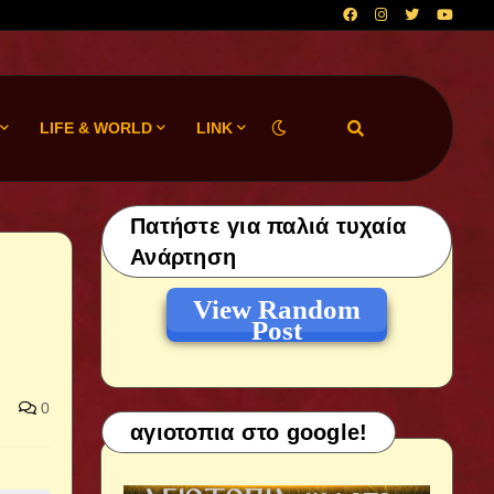
LIFE & WORLD
LINK
Πατήστε για παλιά τυχαία
Ανάρτηση
View Random
Post
0
αγιοτοπια στο google!