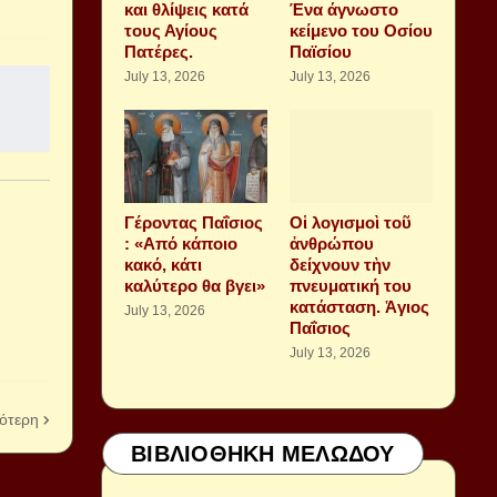
και θλίψεις κατά
Ένα άγνωστο
τους Αγίους
κείμενο του Οσίου
Πατέρες.
Παϊσίου
July 13, 2026
July 13, 2026
Γέροντας Παΐσιος
Οἱ λογισμοὶ τοῦ
: «Από κάποιο
ἀνθρώπου
κακό, κάτι
δείχνουν τὴν
καλύτερο θα βγει»
πνευματική του
κατάσταση. Ἁγιος
July 13, 2026
Παΐσιος
July 13, 2026
ότερη
ΒΙΒΛΙΟΘΗΚΗ ΜΕΛΩΔΟΥ