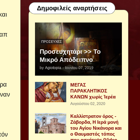
Δημοφιλείς αναρτήσεις
και
 απ
ΠΡΟΣΕΥΧΈΣ
Προσευχητάρι >> Το
Μικρό Απόδειπνο
by
Agiotopia
-
Ιουνίου 07, 2019
ορα
ΜΕΓΑΣ
ΠΑΡΑΚΛΗΤΙΚΟΣ
χναν
ΚΑΝΩΝ χωρὶς Ἱερέα
Αυγούστου 02, 2020
Καλλίστρατον όρος -
Ζάβορδα, Η Ιερά μονή
του Αγίου Νικάνορα και
τόν
ο Θαυμαστός τόπος
που ασκήτεψε (Video -