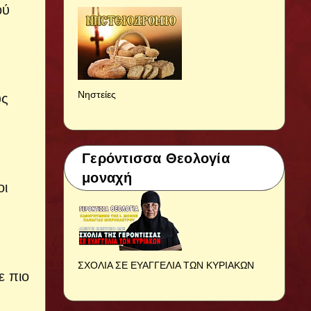
ού
Νηστείες
ύς
Γερόντισσα Θεολογία
μοναχή
οι
ΣΧΟΛΙΑ ΣΕ ΕΥΑΓΓΕΛΙΑ ΤΩΝ ΚΥΡΙΑΚΩΝ
ε πιο