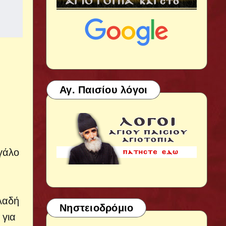
Αγ. Παισίου λόγοι
Ο
γάλο
λαδή
Νηστειοδρόμιο
 για