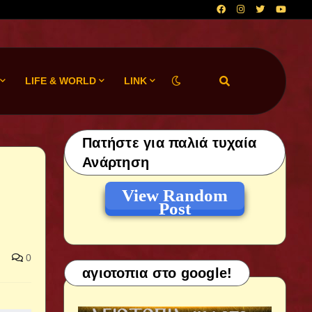
LIFE & WORLD
LINK
Πατήστε για παλιά τυχαία
Ανάρτηση
View Random
Post
0
αγιοτοπια στο google!