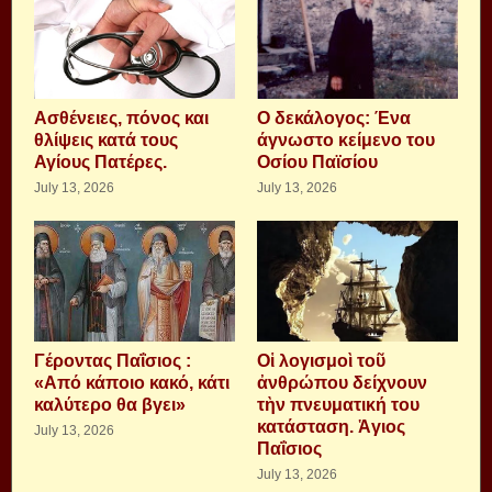
Aσθένειες, πόνος και
Ο δεκάλογος: Ένα
θλίψεις κατά τους
άγνωστο κείμενο του
Αγίους Πατέρες.
Οσίου Παϊσίου
July 13, 2026
July 13, 2026
Γέροντας Παΐσιος :
Οἱ λογισμοὶ τοῦ
«Από κάποιο κακό, κάτι
ἀνθρώπου δείχνουν
καλύτερο θα βγει»
τὴν πνευματική του
κατάσταση. Ἁγιος
July 13, 2026
Παΐσιος
July 13, 2026