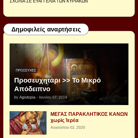
ΣΧΟΛΙΑ ΣΕ ΕΥΑΓΓΕΛΙΑ ΤΩΝ ΚΥΡΙΑΚΩΝ
Δημοφιλείς αναρτήσεις
ΠΡΟΣΕΥΧΈΣ
Προσευχητάρι >> Το Μικρό
Απόδειπνο
by
Agiotopia
-
Ιουνίου 07, 2019
ΜΕΓΑΣ ΠΑΡΑΚΛΗΤΙΚΟΣ ΚΑΝΩΝ
χωρὶς Ἱερέα
Αυγούστου 02, 2020