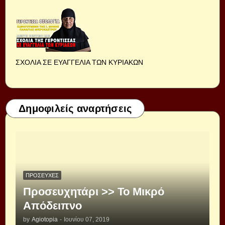
ΣΧΟΛΙΑ ΣΕ ΕΥΑΓΓΕΛΙΑ ΤΩΝ ΚΥΡΙΑΚΩΝ
Δημοφιλείς αναρτήσεις
ΠΡΟΣΕΥΧΈΣ
Προσευχητάρι >> Το Μικρό
Απόδειπνο
by
Agiotopia
-
Ιουνίου 07, 2019