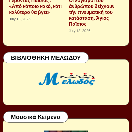
Γέροντας Παΐσιος :
Οἱ λογισμοὶ τοῦ
«Από κάποιο κακό, κάτι
ἀνθρώπου δείχνουν
καλύτερο θα βγει»
τὴν πνευματική του
κατάσταση. Ἁγιος
July 13, 2026
Παΐσιος
July 13, 2026
ΒΙΒΛΙΟΘΗΚΗ ΜΕΛΩΔΟΥ
Μουσικά Κείμενα