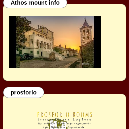
Athos mount info
prosforio