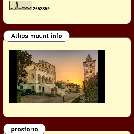
2
6
5
3
3
5
9
Athos mount info
prosforio