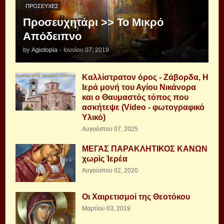
ΠΡΟΣΕΥΧΈΣ
Προσευχητάρι >> Το Μικρό
Απόδειπνο
by
Agiotopia
-
Ιουνίου 07, 2019
Καλλίστρατον όρος - Ζάβορδα, Η
Ιερά μονή του Αγίου Νικάνορα
και ο Θαυμαστός τόπος που
ασκήτεψε (Video - φωτογραφικό
Υλικό)
Αυγούστου 07, 2025
ΜΕΓΑΣ ΠΑΡΑΚΛΗΤΙΚΟΣ ΚΑΝΩΝ
χωρὶς Ἱερέα
Αυγούστου 02, 2020
Οι Χαιρετισμοί της Θεοτόκου
Μαρτίου 03, 2019