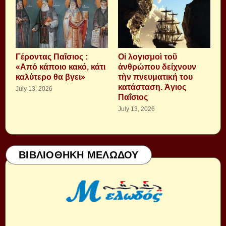
Γέροντας Παΐσιος :
Οἱ λογισμοὶ τοῦ
«Από κάποιο κακό, κάτι
ἀνθρώπου δείχνουν
καλύτερο θα βγει»
τὴν πνευματική του
κατάσταση. Ἁγιος
July 13, 2026
Παΐσιος
July 13, 2026
ΒΙΒΛΙΟΘΗΚΗ ΜΕΛΩΔΟΥ