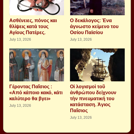
Aσθένειες, πόνος και
Ο δεκάλογος: Ένα
θλίψεις κατά τους
άγνωστο κείμενο του
Αγίους Πατέρες.
Οσίου Παϊσίου
July 13, 2026
July 13, 2026
Γέροντας Παΐσιος :
Οἱ λογισμοὶ τοῦ
«Από κάποιο κακό, κάτι
ἀνθρώπου δείχνουν
καλύτερο θα βγει»
τὴν πνευματική του
κατάσταση. Ἁγιος
July 13, 2026
Παΐσιος
July 13, 2026