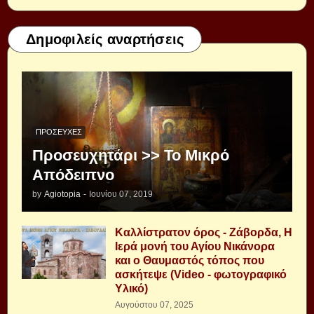
Δημοφιλείς αναρτήσεις
ΠΡΟΣΕΥΧΈΣ
Προσευχητάρι >> Το Μικρό
Απόδειπνο
by
Agiotopia
-
Ιουνίου 07, 2019
Καλλίστρατον όρος - Ζάβορδα, Η
Ιερά μονή του Αγίου Νικάνορα
και ο Θαυμαστός τόπος που
ασκήτεψε (Video - φωτογραφικό
Υλικό)
Αυγούστου 07, 2025