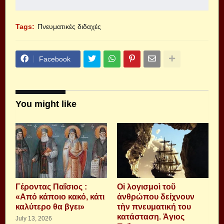
Tags:
Πνευματικές διδαχές
Facebook
You might like
Γέροντας Παΐσιος :
Οἱ λογισμοὶ τοῦ
«Από κάποιο κακό, κάτι
ἀνθρώπου δείχνουν
καλύτερο θα βγει»
τὴν πνευματική του
κατάσταση. Ἁγιος
July 13, 2026