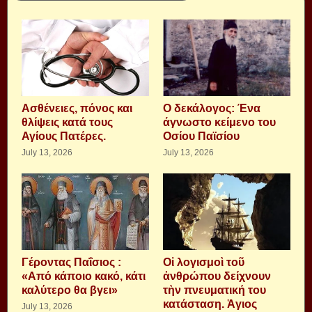
Aσθένειες, πόνος και
Ο δεκάλογος: Ένα
θλίψεις κατά τους
άγνωστο κείμενο του
Αγίους Πατέρες.
Οσίου Παϊσίου
July 13, 2026
July 13, 2026
Γέροντας Παΐσιος :
Οἱ λογισμοὶ τοῦ
«Από κάποιο κακό, κάτι
ἀνθρώπου δείχνουν
καλύτερο θα βγει»
τὴν πνευματική του
κατάσταση. Ἁγιος
July 13, 2026