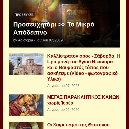
ΠΡΟΣΕΥΧΈΣ
Προσευχητάρι >> Το Μικρό
Απόδειπνο
by
Agiotopia
-
Ιουνίου 07, 2019
Καλλίστρατον όρος - Ζάβορδα, Η
Ιερά μονή του Αγίου Νικάνορα
και ο Θαυμαστός τόπος που
ασκήτεψε (Video - φωτογραφικό
Υλικό)
Αυγούστου 07, 2025
ΜΕΓΑΣ ΠΑΡΑΚΛΗΤΙΚΟΣ ΚΑΝΩΝ
χωρὶς Ἱερέα
Αυγούστου 02, 2020
Οι Χαιρετισμοί της Θεοτόκου