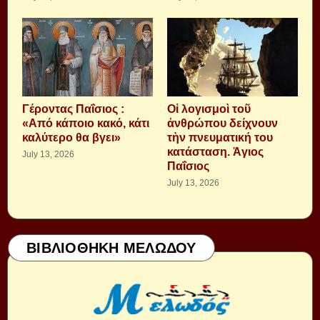
Γέροντας Παΐσιος :
Οἱ λογισμοὶ τοῦ
«Από κάποιο κακό, κάτι
ἀνθρώπου δείχνουν
καλύτερο θα βγει»
τὴν πνευματική του
κατάσταση. Ἁγιος
July 13, 2026
Παΐσιος
July 13, 2026
ΒΙΒΛΙΟΘΗΚΗ ΜΕΛΩΔΟΥ