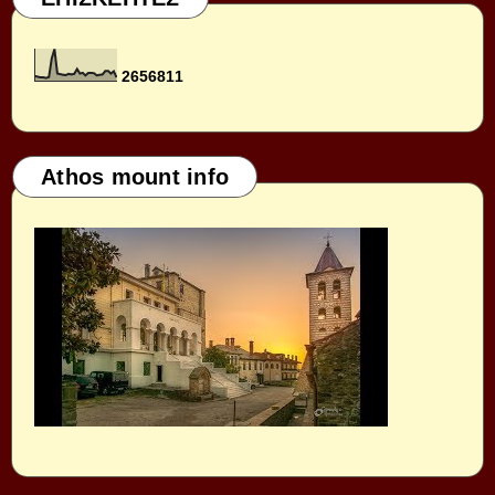
2
6
5
6
8
1
1
Athos mount info