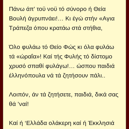
Πάνω άπ’ τοϋ νοϋ τό σύνορο ή Θεία
Βουλή άγρυπνάει!… Κι έγώ στήν «Αγια
Τράπεζα όπου κρατάω στά στήθια,
Όλο φυλάω τό Θείο Φώς κι όλα φυλάω
τά «ώραΐα»! Καί τής Φυλής τό δίστομο
χρυσό σπαθί φυλάγω!… ώσπου παιδιά
έλληνόπουλα νά τά ζητήσουν πάλι..
Λοιπόν, άν τά ζητήσετε, παιδιά, δικά σας
θά ’ναί!
Καί ή ‘Ελλάδα ολάκερη καί ή Έκκλησιά