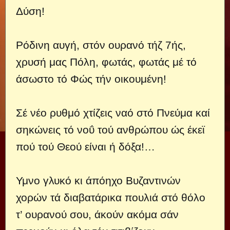
Δύση!
Ρόδινη αυγή, στόν ουρανό τήζ 7ής,
χρυσή μας Πόλη, φωτάς, φωτάς μέ τό
άσωστο τό Φώς τήν οικουμένη!
Σέ νέο ρυθμό χτίζεις ναό στό Πνεύμα καί
σηκώνεις τό νοΰ τού ανθρώπου ώς έκεϊ
πού τού Θεού είναι ή δόξα!…
Υμνο γλυκό κι άπόηχο Βυζαντινών
χορών τά διαβατάρικα πουλιά στό θόλο
τ’ ουρανού σου, άκούν ακόμα σάν