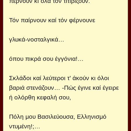
περνούν κι όλα τόν τιτιβίζουν.
Τόν παίρνουν καί τόν φέρνουνε
γλυκά-νοσταλγικά…
όπου πικρά σου έγγόνια!…
Σκλάδοι καί λεύτεροι τ’ άκούν κι όλοι
βαριά στενάζουν… -Πώς έγινε καί έγειρε
ή ολόρθη κεφαλή σου,
Πόλη μου Βασιλεύουσα, Ελληνισμό
ντυμένη!;…