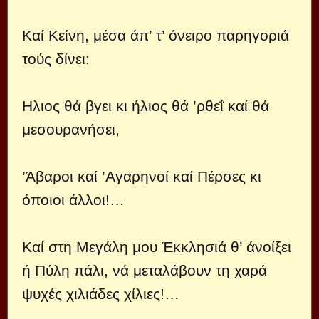
Καί Κείνη, μέσα άπ’ τ’ όνειρο παρηγοριά
τούς δίνει:
Ηλιος θά βγει κι ήλιος θά ’ρθεΐ καί θά
μεσουρανήσει,
’Άβαροι καί ’Αγαρηνοί καί Πέρσες κι
όποιοι άλλοι!…
Καί στη Μεγάλη μου Έκκλησιά θ’ άνοίξει
ή Πύλη πάλι, νά μεταλάβουν τη χαρά
ψυχές χιλιάδες χίλιες!…