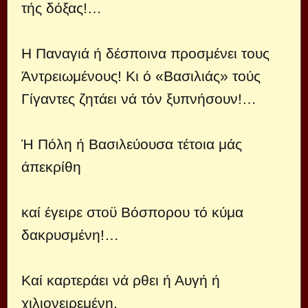
τής δόξας!…
Η Παναγιά ή δέσποινα προσμένει τους
Άντρειωμένους! Κι ό «Βασιλιάς» τούς
Γίγαντες ζητάει νά τόν ξυπνήσουν!…
Ή Πόλη ή Βασιλεύουσα τέτοια μάς
άπεκρίθη
καί έγειρε στοϋ Βόσπορου τό κύμα
δακρυσμένη!…
Καί καρτεράει νά ρθει ή Αυγή ή
χιλιονειρεμένη,