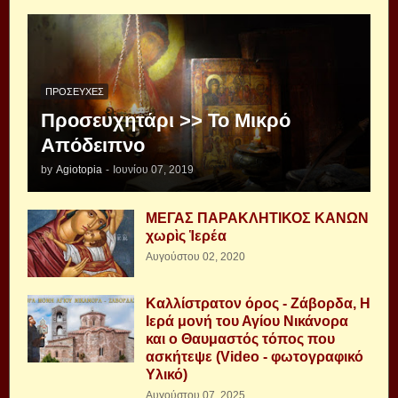
ΠΡΟΣΕΥΧΈΣ
Προσευχητάρι >> Το Μικρό
Απόδειπνο
by
Agiotopia
-
Ιουνίου 07, 2019
ΜΕΓΑΣ ΠΑΡΑΚΛΗΤΙΚΟΣ ΚΑΝΩΝ
χωρὶς Ἱερέα
Αυγούστου 02, 2020
Καλλίστρατον όρος - Ζάβορδα, Η
Ιερά μονή του Αγίου Νικάνορα
και ο Θαυμαστός τόπος που
ασκήτεψε (Video - φωτογραφικό
Υλικό)
Αυγούστου 07, 2025