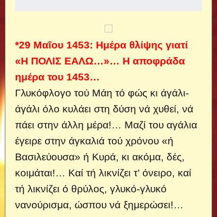
*29 Μαΐου 1453: Ημέρα θλίψης γιατί
«Η ΠΟΛΙΣ ΕΑΛΩ…»… Η αποφράδα
ημέρα του 1453…
Γλυκόφλογο τού Μάη τό φώς κι άγάλι-
άγάλι όλο κυλάει στη δύση νά χυθεί, νά
πάει στην άλλη μέρα!…
Μαζί του αγάλια
έγειρε στην άγκαλιά τού χρόνου «ή
Βασιλεύουσα» ή Κυρά, κι ακόμα, δές,
κοιμάται!… Καί τή λικνίζει τ’ όνειρο, καί
τή λικνίζει ό θρύλος, γλυκό-γλυκό
νανούρισμα, ώσπου νά ξημερώσει!…