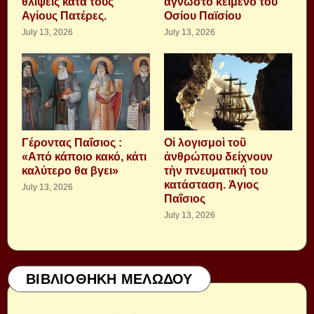
θλίψεις κατά τους
άγνωστο κείμενο του
Αγίους Πατέρες.
Οσίου Παϊσίου
July 13, 2026
July 13, 2026
Γέροντας Παΐσιος :
Οἱ λογισμοὶ τοῦ
«Από κάποιο κακό, κάτι
ἀνθρώπου δείχνουν
καλύτερο θα βγει»
τὴν πνευματική του
κατάσταση. Ἁγιος
July 13, 2026
Παΐσιος
July 13, 2026
ΒΙΒΛΙΟΘΗΚΗ ΜΕΛΩΔΟΥ