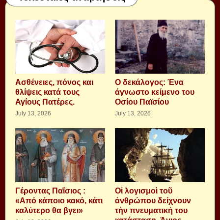
Aσθένειες, πόνος και
Ο δεκάλογος: Ένα
θλίψεις κατά τους
άγνωστο κείμενο του
Αγίους Πατέρες.
Οσίου Παϊσίου
July 13, 2026
July 13, 2026
Γέροντας Παΐσιος :
Οἱ λογισμοὶ τοῦ
«Από κάποιο κακό, κάτι
ἀνθρώπου δείχνουν
καλύτερο θα βγει»
τὴν πνευματική του