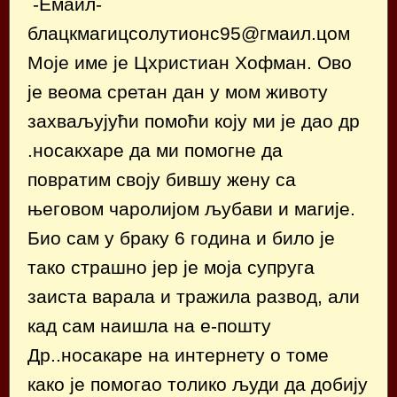
-Емаил-
блацкмагицсолутионс95@гмаил.цом
Моје име је Цхристиан Хофман. Ово
је веома сретан дан у мом животу
захваљујући помоћи коју ми је дао др
.носакхаре да ми помогне да
повратим своју бившу жену са
његовом чаролијом љубави и магије.
Био сам у браку 6 година и било је
тако страшно јер је моја супруга
заиста варала и тражила развод, али
кад сам наишла на е-пошту
Др..носакаре на интернету о томе
како је помогао толико људи да добију