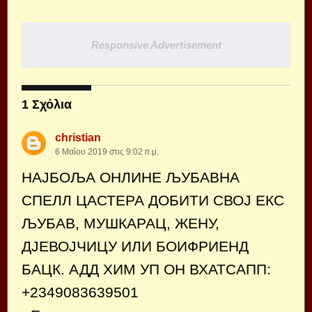
Responsive Advertisement
1 Σχόλια
christian
6 Μαΐου 2019 στις 9:02 π.μ.
НАЈБОЉА ОНЛИНЕ ЉУБАВНА
СПЕЛЛ ЦАСТЕРА ДОБИТИ СВОЈ ЕКС
ЉУБАВ, МУШКАРАЦ, ЖЕНУ,
ДЈЕВОЈЧИЦУ ИЛИ БОИФРИЕНД
БАЦК. АДД ХИМ УП ОН ВХАТСАПП:
+2349083639501