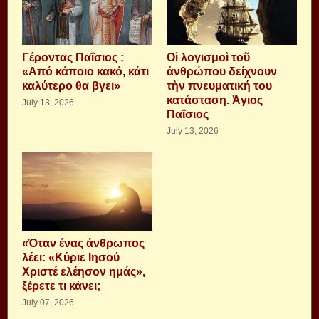
Γέροντας Παΐσιος :
Οἱ λογισμοὶ τοῦ
«Από κάποιο κακό, κάτι
ἀνθρώπου δείχνουν
καλύτερο θα βγει»
τὴν πνευματική του
κατάσταση. Ἁγιος
July 13, 2026
Παΐσιος
July 13, 2026
«Όταν ένας άνθρωπος
λέει: «Κύριε Ιησού
Χριστέ ελέησον ημάς»,
ξέρετε τι κάνει;
July 07, 2026