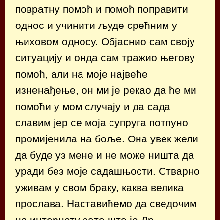
повратну помоћ и помоћ поправити
однос и учинити људе срећним у
њиховом односу. Објаснио сам своју
ситуацију и онда сам тражио његову
помоћ, али на моје највеће
изненађење, он ми је рекао да ће ми
помоћи у мом случају и да сада
славим јер се моја супруга потпуно
промијенила на боље. Она увек жели
да буде уз мене и не може ништа да
уради без моје садашњости. Стварно
уживам у свом браку, каква велика
прослава. Наставићемо да сведочим
на интернету зато што је Др