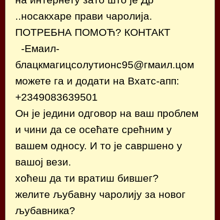
..носакхаре прави чаролија.
ПОТРЕБНА ПОМОЋ? КОНТАКТ
-Емаил-
блацкмагицсолутионс95@гмаил.цом
можете га и додати на Вхатс-апп:
+2349083639501
Он је једини одговор на ваш проблем
и чини да се осећате срећним у
вашем односу. И то је савршено у
вашој вези.
хоћеш да ти вратиш бившег?
желите љубавну чаролију за новог
љубавника?