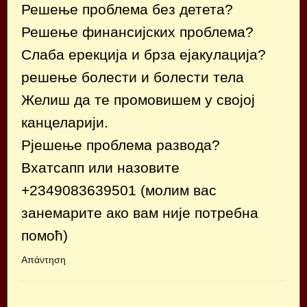
Решење проблема без детета?
Решење финансијских проблема?
Слаба ерекција и брза ејакулација?
решење болести и болести тела
Желиш да те промовишем у својој
канцеларији.
Рјешење проблема развода?
Вхатсапп или назовите
+2349083639501 (молим вас
занемарите ако вам није потребна
помоћ)
Απάντηση