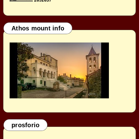
2
6
5
2
6
3
7
Athos mount info
prosforio