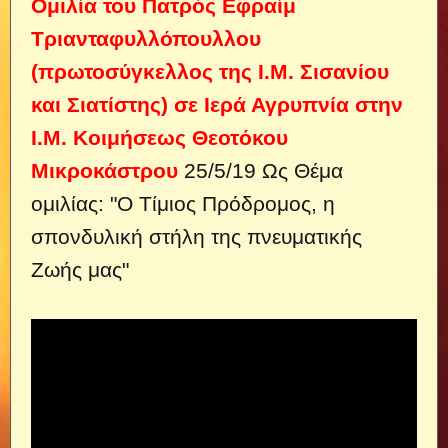
Ομιλία του Πατρός Εφραίμ
Τριανταφυλλόπουλλου
(πρωτοσύγκελλος της Ι.Μ. Σισανίου
και Σιατίστης) σε Ιερά Αγρυπνία στην
Ι.Μ. Κοιμήσεως Θεοτόκου
Μικροκάστρου
25/5/19 Ως Θέμα
ομιλίας: "Ο Τίμιος Πρόδρομος, η
σπονδυλική στήλη της πνευματικής
Ζωής μας"