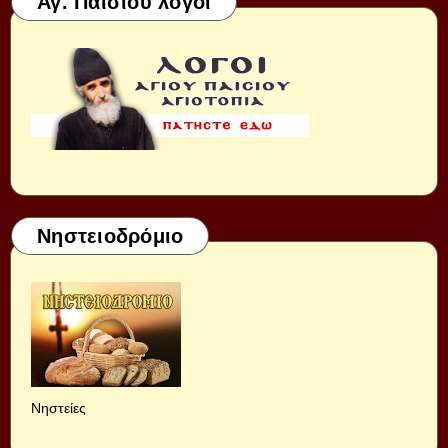
Αγ. Παισίου λόγοι
Νηστειοδρόμιο
Νηστείες