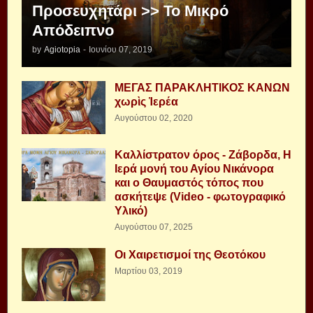
Προσευχητάρι >> Το Μικρό
Απόδειπνο
by
Agiotopia
-
Ιουνίου 07, 2019
ΜΕΓΑΣ ΠΑΡΑΚΛΗΤΙΚΟΣ ΚΑΝΩΝ
χωρὶς Ἱερέα
Αυγούστου 02, 2020
Καλλίστρατον όρος - Ζάβορδα, Η
Ιερά μονή του Αγίου Νικάνορα
και ο Θαυμαστός τόπος που
ασκήτεψε (Video - φωτογραφικό
Υλικό)
Αυγούστου 07, 2025
Οι Χαιρετισμοί της Θεοτόκου
Μαρτίου 03, 2019