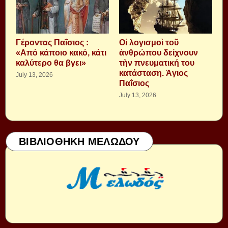
Γέροντας Παΐσιος :
Οἱ λογισμοὶ τοῦ
«Από κάποιο κακό, κάτι
ἀνθρώπου δείχνουν
καλύτερο θα βγει»
τὴν πνευματική του
κατάσταση. Ἁγιος
July 13, 2026
Παΐσιος
July 13, 2026
ΒΙΒΛΙΟΘΗΚΗ ΜΕΛΩΔΟΥ