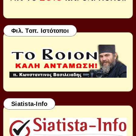
Φιλ. Τοπ. Ιστότοποι
Siatista-Info