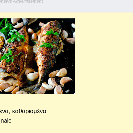
nsive Advertisement
θένα, καθαρισμένα
inale