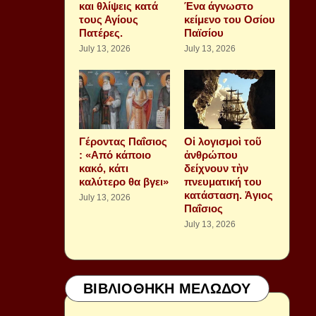
και θλίψεις κατά
Ένα άγνωστο
τους Αγίους
κείμενο του Οσίου
Πατέρες.
Παϊσίου
July 13, 2026
July 13, 2026
Γέροντας Παΐσιος
Οἱ λογισμοὶ τοῦ
: «Από κάποιο
ἀνθρώπου
κακό, κάτι
δείχνουν τὴν
καλύτερο θα βγει»
πνευματική του
κατάσταση. Ἁγιος
July 13, 2026
Παΐσιος
July 13, 2026
ΒΙΒΛΙΟΘΗΚΗ ΜΕΛΩΔΟΥ