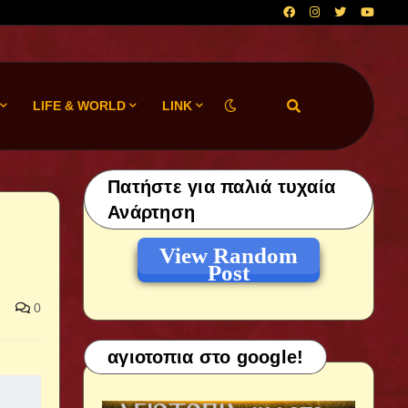
LIFE & WORLD
LINK
Πατήστε για παλιά τυχαία
Ανάρτηση
View Random
Post
0
αγιοτοπια στο google!