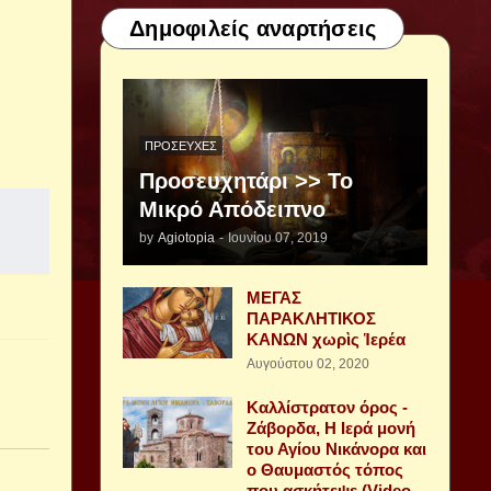
Δημοφιλείς αναρτήσεις
ΠΡΟΣΕΥΧΈΣ
Προσευχητάρι >> Το
Μικρό Απόδειπνο
by
Agiotopia
-
Ιουνίου 07, 2019
ΜΕΓΑΣ
ΠΑΡΑΚΛΗΤΙΚΟΣ
ΚΑΝΩΝ χωρὶς Ἱερέα
Αυγούστου 02, 2020
Καλλίστρατον όρος -
Ζάβορδα, Η Ιερά μονή
του Αγίου Νικάνορα και
ο Θαυμαστός τόπος
που ασκήτεψε (Video -