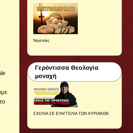
Νηστείες
Γερόντισσα Θεολογία
le
μοναχή
υμε
το
ΣΧΟΛΙΑ ΣΕ ΕΥΑΓΓΕΛΙΑ ΤΩΝ ΚΥΡΙΑΚΩΝ