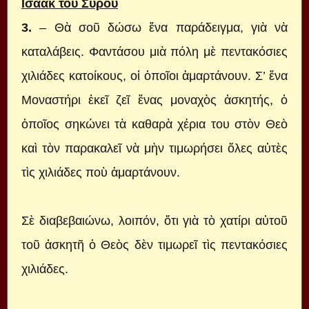
Ισαάκ του Σύρου
3.
– Θὰ σοῦ δώσω ἕνα παράδειγμα, γιὰ νὰ
καταλάβεις. Φαντάσου μιὰ πόλη μὲ πεντακόσιες
χιλιάδες κατοίκους, οἱ ὁποῖοι ἁμαρτάνουν. Σ’ ἕνα
Μοναστήρι ἐκεῖ ζεῖ ἕνας μοναχὸς ἀσκητής, ὁ
ὁποῖος σηκώνει τὰ καθαρὰ χέρια του στὸν Θεὸ
καὶ τὸν παρακαλεῖ νὰ μὴν τιμωρήσει ὅλες αὐτὲς
τὶς χιλιάδες ποὺ ἁμαρτάνουν.
Σὲ διαβεβαιώνω, λοιπόν, ὅτι γιὰ τὸ χατίρι αὐτοῦ
τοῦ ἀσκητῆ ὁ Θεὸς δὲν τιμωρεῖ τὶς πεντακόσιες
χιλιάδες.