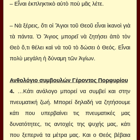
– Εἶναι ἐκπληκτικὸ αὐτὸ ποὺ μᾶς λέτε.
– Νὰ ξέρεις, ὅτι οἱ Ἅγιοι τοῦ Θεοῦ εἶναι ἱκανοὶ γιὰ
τὰ πάντα. Ὁ Ἅγιος μπορεῖ νὰ ζητήσει ἀπὸ τὸν
Θεὸ ὅ,τι θέλει καὶ νὰ τοῦ τὸ δώσει ὁ Θεός. Εἶναι
πολὺ μεγάλη ἡ δύναμη τῶν Ἁγίων.
Ανθολόγιο συμβουλών Γέροντος Πορφυρίου
4.
…Κάτι ανάλογο μπορεί να συμβεί και στην
πνευματική ζωή. Μπορεί δηλαδή να ζητήσουμε
κάτι που υπερβαίνει τις πνευματικές μας
δυνατότητες, τις αντοχές της ψυχής μας, κάτι
που ξεπερνά τα μέτρα μας. Και ο Θεός βέβαια