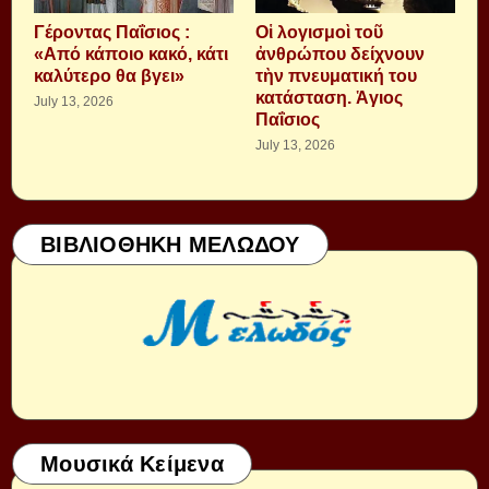
Γέροντας Παΐσιος :
Οἱ λογισμοὶ τοῦ
«Από κάποιο κακό, κάτι
ἀνθρώπου δείχνουν
καλύτερο θα βγει»
τὴν πνευματική του
κατάσταση. Ἁγιος
July 13, 2026
Παΐσιος
July 13, 2026
ΒΙΒΛΙΟΘΗΚΗ ΜΕΛΩΔΟΥ
Μουσικά Κείμενα