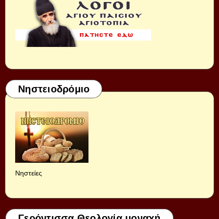
Νηστειοδρόμιο
Νηστείες
Γερόντισσα Θεολογία μοναχή