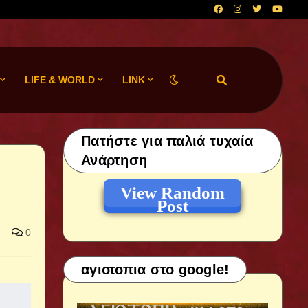
LIFE & WORLD
LINK
Πατήστε για παλιά τυχαία
Ανάρτηση
View Random
Post
0
αγιοτοπια στο google!