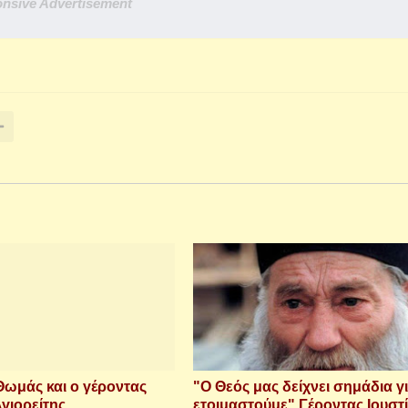
nsive Advertisement
Θωμάς και ο γέροντας
"Ο Θεός μας δείχνει σημάδια γ
γιορείτης
ετοιμαστούμε" Γέροντας Ιουστ