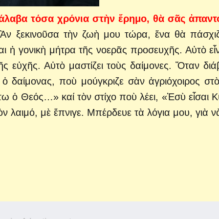
τάλαβα τόσα χρόνια στὴν ἔρημο, θὰ σᾶς ἀπαν
Ἂν ξεκινοῦσα τὴν ζωὴ μου τώρα, ἕνα θὰ πάσχι
αι ἡ γονικὴ μήτρα τῆς νοερᾶς προσευχῆς. Αὐτὸ εἶν
ς εὐχῆς. Αὐτὸ μαστίζει τοὺς δαίμονες. Ὅταν διά
 ὁ δαίμονας, ποὺ μούγκριζε σὰν ἀγριόχοιρος στὸ
ήτω ὁ Θεός…» καί τὸν στίχο ποὺ λέει, «Ἐσὺ εἶσαι Κ
ν λαιμό, μὲ ἔπνιγε. Μπέρδευε τὰ λόγια μου, γιὰ ν