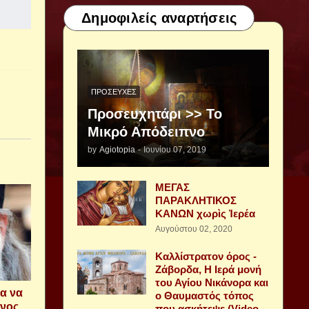
Δημοφιλείς αναρτήσεις
ΠΡΟΣΕΥΧΈΣ
Προσευχητάρι >> Το
Μικρό Απόδειπνο
by
Agiotopia
-
Ιουνίου 07, 2019
ΜΕΓΑΣ
ΠΑΡΑΚΛΗΤΙΚΟΣ
ΚΑΝΩΝ χωρὶς Ἱερέα
Αυγούστου 02, 2020
Καλλίστρατον όρος -
Ζάβορδα, Η Ιερά μονή
του Αγίου Νικάνορα και
ια να
ο Θαυμαστός τόπος
ίνος
που ασκήτεψε (Video -