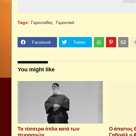
Respo
Tags:
Γεροντάδες
Γεροντικό
Facebook
Twitter
You might like
Τα τέσσερα όπλα κατά των
Ο άπιστος 
πειρασμών
Γαβριήλ ο Α