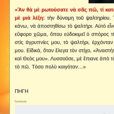
«Ἂν θὰ μὲ ρωτούσατε νὰ σᾶς πῶ, τὶ κα
μὲ μιὰ λέξη:
τὴν δύναμη τοῦ ψαλτηρίου.
κάνω, νὰ ἀποστηθίσω τὸ ψαλτήρι.
Αὐτὸ εἶν
εὔφορο χῶμα, ὅπου εὐδοκιμεῖ ὁ σπόρος τῆ
στὶς ἀγρυπνίες μου, τὸ ψαλτήρι, ἐρχόνταν
μου. Εἰδικὰ, ὅταν ἔλεγα τὸν στίχο, «Ἀναστ
καὶ Θεὸς μου». Λυσσοῦσε, μὲ ἔπιανε ἀπὸ τὸ
τὸ πῶ. Τόσο πολὺ καιγόταν…»
ΠΗΓΗ
Facebook