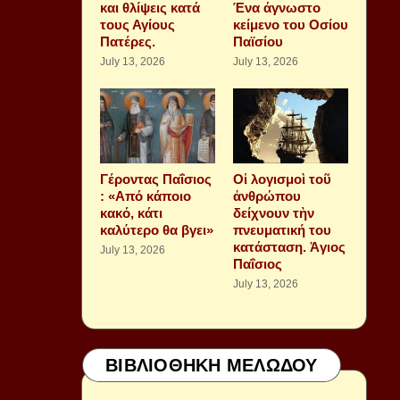
και θλίψεις κατά
Ένα άγνωστο
τους Αγίους
κείμενο του Οσίου
Πατέρες.
Παϊσίου
July 13, 2026
July 13, 2026
Γέροντας Παΐσιος
Οἱ λογισμοὶ τοῦ
: «Από κάποιο
ἀνθρώπου
κακό, κάτι
δείχνουν τὴν
καλύτερο θα βγει»
πνευματική του
κατάσταση. Ἁγιος
July 13, 2026
Παΐσιος
July 13, 2026
ΒΙΒΛΙΟΘΗΚΗ ΜΕΛΩΔΟΥ