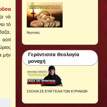
τοῦσα
ζα νὰ
αι τὸ
βαζα,
Νηστείες
 αὐτὶ
ύριος
Γερόντισσα Θεολογία
ὰ μὴν
μοναχή
ΣΧΟΛΙΑ ΣΕ ΕΥΑΓΓΕΛΙΑ ΤΩΝ ΚΥΡΙΑΚΩΝ