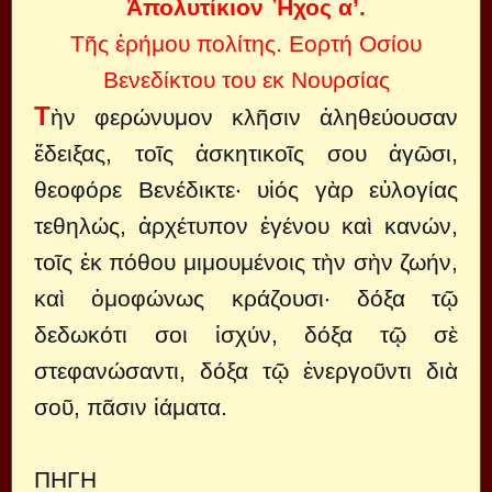
Ἀπολυτίκιον Ἦχος α’.
Τῆς ἐρήμου πολίτης. Εορτή Οσίου
Βενεδίκτου του εκ Νουρσίας
Τ
ὴν φερώνυμον κλῆσιν ἀληθεύουσαν
ἔδειξας, τοῖς ἀσκητικοῖς σου ἀγῶσι,
θεοφόρε Βενέδικτε· υἱός γὰρ εὐλογίας
τεθηλώς, ἀρχέτυπον ἐγένου καὶ κανών,
τοῖς ἐκ πόθου μιμουμένοις τὴν σὴν ζωήν,
καὶ ὁμοφώνως κράζουσι· δόξα τῷ
δεδωκότι σοι ἰσχύν, δόξα τῷ σὲ
στεφανώσαντι, δόξα τῷ ἐνεργοῦντι διὰ
σοῦ, πᾶσιν ἰάματα.
ΠΗΓΗ