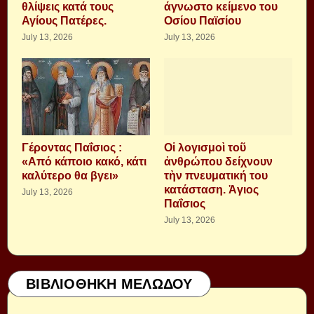
θλίψεις κατά τους
άγνωστο κείμενο του
Αγίους Πατέρες.
Οσίου Παϊσίου
July 13, 2026
July 13, 2026
Γέροντας Παΐσιος :
Οἱ λογισμοὶ τοῦ
«Από κάποιο κακό, κάτι
ἀνθρώπου δείχνουν
καλύτερο θα βγει»
τὴν πνευματική του
κατάσταση. Ἁγιος
July 13, 2026
Παΐσιος
July 13, 2026
ΒΙΒΛΙΟΘΗΚΗ ΜΕΛΩΔΟΥ