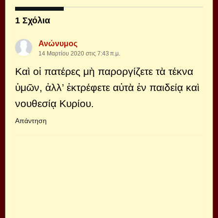
1 Σχόλια
Ανώνυμος
14 Μαρτίου 2020 στις 7:43 π.μ.
Καὶ οἱ πατέρες μὴ παροργίζετε τὰ τέκνα
ὑμῶν, ἀλλ’ ἐκτρέφετε αὐτὰ ἐν παιδείᾳ καὶ
νουθεσίᾳ Κυρίου.
Απάντηση