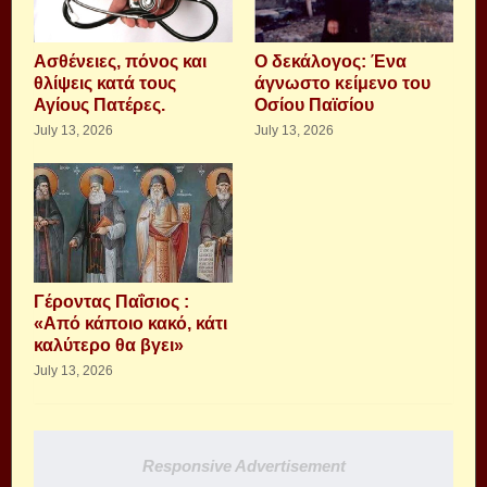
Aσθένειες, πόνος και
Ο δεκάλογος: Ένα
θλίψεις κατά τους
άγνωστο κείμενο του
Αγίους Πατέρες.
Οσίου Παϊσίου
July 13, 2026
July 13, 2026
Γέροντας Παΐσιος :
«Από κάποιο κακό, κάτι
καλύτερο θα βγει»
July 13, 2026
Responsive Advertisement