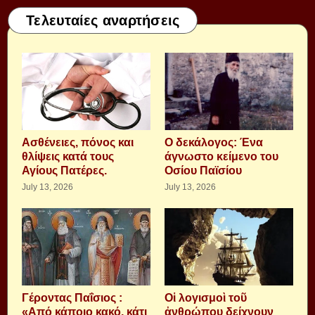
Τελευταίες αναρτήσεις
Aσθένειες, πόνος και
Ο δεκάλογος: Ένα
θλίψεις κατά τους
άγνωστο κείμενο του
Αγίους Πατέρες.
Οσίου Παϊσίου
July 13, 2026
July 13, 2026
Γέροντας Παΐσιος :
Οἱ λογισμοὶ τοῦ
«Από κάποιο κακό, κάτι
ἀνθρώπου δείχνουν