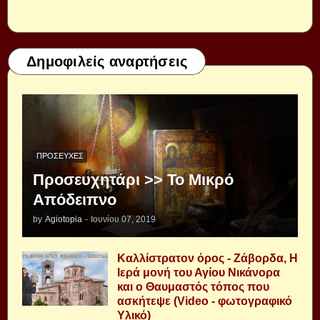
Δημοφιλείς αναρτήσεις
ΠΡΟΣΕΥΧΈΣ
Προσευχητάρι >> Το Μικρό
Απόδειπνο
by
Agiotopia
-
Ιουνίου 07, 2019
Καλλίστρατον όρος - Ζάβορδα, Η
Ιερά μονή του Αγίου Νικάνορα
και ο Θαυμαστός τόπος που
ασκήτεψε (Video - φωτογραφικό
Υλικό)