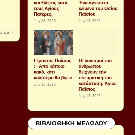
και θλίψεις κατά
Ένα άγνωστο
τους Αγίους
κείμενο του Οσίου
Πατέρες.
Παϊσίου
July 13, 2026
July 13, 2026
ότερη
Γέροντας Παΐσιος
Οἱ λογισμοὶ τοῦ
: «Από κάποιο
ἀνθρώπου
κακό, κάτι
δείχνουν τὴν
καλύτερο θα βγει»
πνευματική του
κατάσταση. Ἁγιος
July 13, 2026
Παΐσιος
July 13, 2026
ΒΙΒΛΙΟΘΗΚΗ ΜΕΛΩΔΟΥ