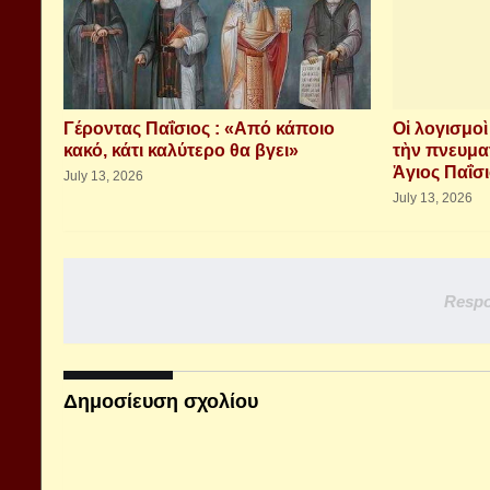
Γέροντας Παΐσιος : «Από κάποιο
Οἱ λογισμο
κακό, κάτι καλύτερο θα βγει»
τὴν πνευμα
Ἁγιος Παΐσ
July 13, 2026
July 13, 2026
Respo
Δημοσίευση σχολίου