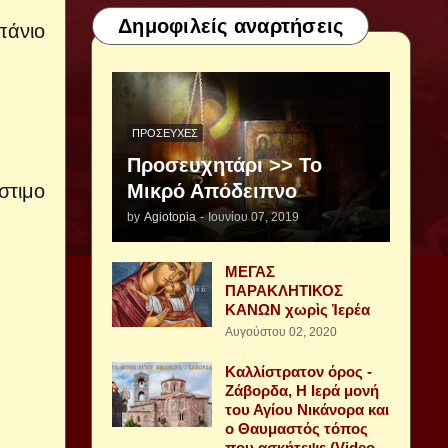
Δημοφιλείς αναρτήσεις
πάνιο
ΠΡΟΣΕΥΧΈΣ
Προσευχητάρι >> Το
Μικρό Απόδειπνο
στιμο
by
Agiotopia
-
Ιουνίου 07, 2019
ΜΕΓΑΣ
ΠΑΡΑΚΛΗΤΙΚΟΣ
ΚΑΝΩΝ χωρὶς Ἱερέα
Αυγούστου 02, 2020
Καλλίστρατον όρος -
Ζάβορδα, Η Ιερά μονή
του Αγίου Νικάνορα και
ο Θαυμαστός τόπος
που ασκήτεψε (Video -