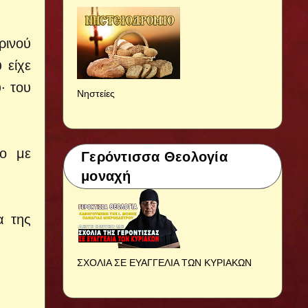
ρινού
 είχε
· του
Νηστείες
το με
Γερόντισσα Θεολογία
μοναχή
α της
ΣΧΟΛΙΑ ΣΕ ΕΥΑΓΓΕΛΙΑ ΤΩΝ ΚΥΡΙΑΚΩΝ