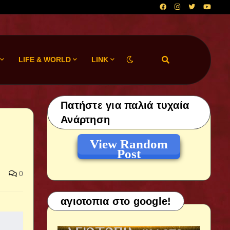
LIFE & WORLD
LINK
Πατήστε για παλιά τυχαία
Ανάρτηση
View Random
Post
0
αγιοτοπια στο google!