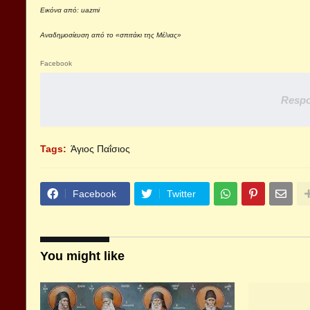
Εικόνα από:
uazmi
Αναδημοσίευση από το
«σπιτάκι της Μέλιας»
Facebook
Respo
Tags:
Άγιος Παΐσιος
Facebook
Twitter
You might like