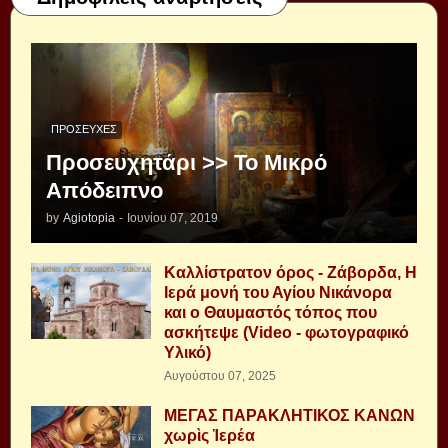
ΠΡΟΣΕΥΧΈΣ
Προσευχητάρι >> Το Μικρό
Απόδειπνο
by
Agiotopia
-
Ιουνίου 07, 2019
Καλλίστρατον όρος - Ζάβορδα, Η
Ιερά μονή του Αγίου Νικάνορα
και ο Θαυμαστός τόπος που
ασκήτεψε (Video - φωτογραφικό
Υλικό)
Αυγούστου 07, 2025
ΜΕΓΑΣ ΠΑΡΑΚΛΗΤΙΚΟΣ ΚΑΝΩΝ
χωρὶς Ἱερέα