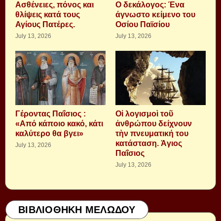
Aσθένειες, πόνος και
Ο δεκάλογος: Ένα
θλίψεις κατά τους
άγνωστο κείμενο του
Αγίους Πατέρες.
Οσίου Παϊσίου
July 13, 2026
July 13, 2026
Γέροντας Παΐσιος :
Οἱ λογισμοὶ τοῦ
«Από κάποιο κακό, κάτι
ἀνθρώπου δείχνουν
καλύτερο θα βγει»
τὴν πνευματική του
κατάσταση. Ἁγιος
July 13, 2026
Παΐσιος
July 13, 2026
ΒΙΒΛΙΟΘΗΚΗ ΜΕΛΩΔΟΥ