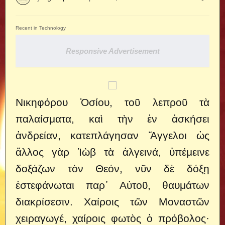
Recent in Technology
Responsive Advertisement
Νικηφόρου Ὁσίου, τοῦ λεπροῦ τὰ
παλαίσματα, καὶ τὴν ἐν ἀσκήσει
ἀνδρείαν, κατεπλάγησαν Ἄγγελοι ὡς
ἄλλος γὰρ Ἰὼβ τὰ ἀλγεινά, ὑπέμεινε
δοξάζων τὸν Θεόν, νῦν δὲ δόξῃ
ἐστεφάνωται παρ᾽ Αὐτοῦ, θαυμάτων
διακρίσεσιν. Χαίροις τῶν Μοναστῶν
χειραγωγέ, χαίροις φωτὸς ὁ πρόβολος·