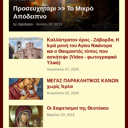
Προσευχητάρι >> Το Μικρό
Απόδειπνο
by
Agiotopia
-
Ιουνίου 07, 2019
Καλλίστρατον όρος - Ζάβορδα, Η
Ιερά μονή του Αγίου Νικάνορα
και ο Θαυμαστός τόπος που
ασκήτεψε (Video - φωτογραφικό
Υλικό)
Αυγούστου 07, 2025
ΜΕΓΑΣ ΠΑΡΑΚΛΗΤΙΚΟΣ ΚΑΝΩΝ
χωρὶς Ἱερέα
Αυγούστου 02, 2020
Οι Χαιρετισμοί της Θεοτόκου
Μαρτίου 03, 2019