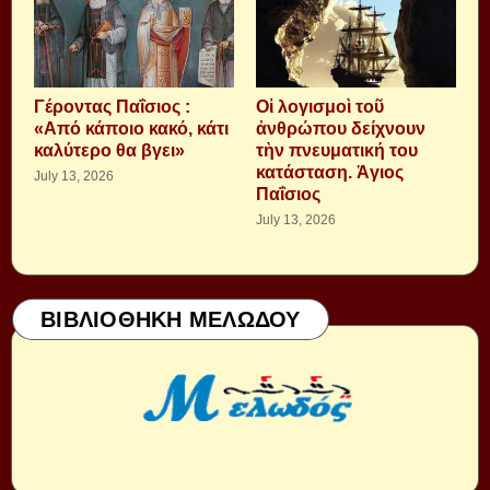
Γέροντας Παΐσιος :
Οἱ λογισμοὶ τοῦ
«Από κάποιο κακό, κάτι
ἀνθρώπου δείχνουν
καλύτερο θα βγει»
τὴν πνευματική του
κατάσταση. Ἁγιος
July 13, 2026
Παΐσιος
July 13, 2026
ΒΙΒΛΙΟΘΗΚΗ ΜΕΛΩΔΟΥ