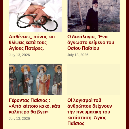
Aσθένειες, πόνος και
Ο δεκάλογος: Ένα
θλίψεις κατά τους
άγνωστο κείμενο του
Αγίους Πατέρες.
Οσίου Παϊσίου
July 13, 2026
July 13, 2026
Γέροντας Παΐσιος :
Οἱ λογισμοὶ τοῦ
«Από κάποιο κακό, κάτι
ἀνθρώπου δείχνουν
καλύτερο θα βγει»
τὴν πνευματική του
κατάσταση. Ἁγιος
July 13, 2026
Παΐσιος