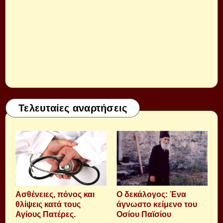
Τελευταίες αναρτήσεις
Aσθένειες, πόνος και
Ο δεκάλογος: Ένα
θλίψεις κατά τους
άγνωστο κείμενο του
Αγίους Πατέρες.
Οσίου Παϊσίου