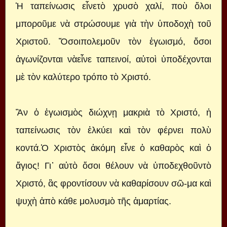
Ἡ ταπείνωσις εἶνετὸ χρυσὸ χαλί, ποὺ ὅλοι
μποροῦμε νὰ στρώσουμε γιὰ τὴν ὑποδοχὴ τοῦ
Χριστοῦ. Ὅσοιπολεμοῦν τὸν ἐγωισμό, ὅσοι
ἀγωνίζονται νὰεἶνε ταπεινοί, αὐτοὶ ὑποδέχονται
μὲ τὸν καλύτερο τρόπο τὸ Χριστό.
Ἂν ὁ ἐγωισμὸς διώχνῃ μακριὰ τὸ Χριστό, ἡ
ταπείνωσις τὸν ἑλκύει καὶ τὸν φέρνει πολὺ
κοντά.Ὁ Χριστὸς ἀκόμη εἶνε ὁ καθαρὸς καὶ ὁ
ἅγιος! Γι᾿ αὐτὸ ὅσοι θέλουν νὰ ὑποδεχθοῦντὸ
Χριστό, ἂς φροντίσουν νὰ καθαρίσουν σῶ-μα καὶ
ψυχὴ ἀπὸ κάθε μολυσμὸ τῆς ἁμαρτίας.