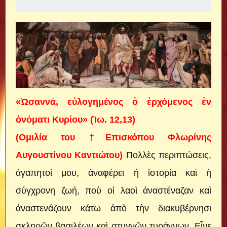
«Ὡσαννά, εὐλογημένος ὁ ἐρχόμενος ἐν
ὀνόματι Κυρίου» (Ἰω. 12,13)
(Ομιλία του †Επισκόπου Φλωρίνης
Αυγουστίνου Καντιώτου)
Πολλὲς περιπτώσεις,
ἀγαπητοί μου, ἀναφέρει ἡ ἱστορία καὶ ἡ
σύγχρονη ζωή, ποὺ οἱ λαοὶ ἀναστέναζαν καὶ
ἀναστενάζουν κάτω ἀπὸ τὴν διακυβέρνησι
σκληρῶν βασιλέων καὶ στυγνῶν τυράννων.
Εἶνε