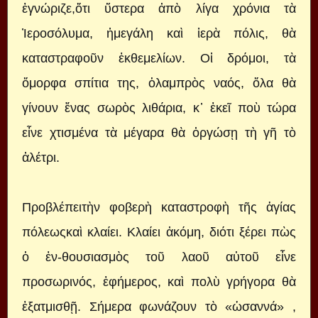
ἐγνώριζε,ὅτι ὕστερα ἀπὸ λίγα χρόνια τὰ
Ἰεροσόλυμα, ἡμεγάλη καὶ ἱερὰ πόλις, θὰ
καταστραφοῦν ἐκθεμελίων. Οἱ δρόμοι, τὰ
ὄμορφα σπίτια της, ὁλαμπρὸς ναός, ὅλα θὰ
γίνουν ἕνας σωρὸς λιθάρια, κ᾿ ἐκεῖ ποὺ τώρα
εἶνε χτισμένα τὰ μέγαρα θὰ ὀργώσῃ τὴ γῆ τὸ
ἀλέτρι.
Προβλέπειτὴν φοβερὴ καταστροφὴ τῆς ἁγίας
πόλεωςκαὶ κλαίει. Κλαίει ἀκόμη, διότι ξέρει πὼς
ὁ ἐν-θουσιασμὸς τοῦ λαοῦ αὐτοῦ εἶνε
προσωρινός, ἐφήμερος, καὶ πολὺ γρήγορα θὰ
ἐξατμισθῇ. Σήμερα φωνάζουν τὸ «ὡσαννά» ,