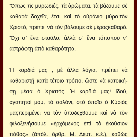
Ὅπως τὶς μυρωδιές, τὰ ἀρώματα, τὰ βάζουμε σὲ
καθαρὰ δοχεῖα, ἔτσι καὶ τὸ οὐράνιο μύρο,τὸν
Χριστό, πρέπει νὰ τὸν βάλουμε σὲ μέροςκαθαρό.
Ὄχι σ᾿ ἕνα σταῦλο, ἀλλὰ σ᾿ ἕνα τόποποὺ ν᾿
ἀστράφτῃ ἀπὸ καθαρότητα.
Ἡ καρδιά μας , μὲ ἄλλα λόγια, πρέπει νὰ
καθαριστῇ κατὰ τέτοιο τρόπο, ὥστε νὰ κατοική-
σῃ μέσα ὁ Χριστός. Ἡ καρδιά μας! ἰδού,
ἀγαπητοί μου, τὸ σαλόνι, στὸ ὁποῖο ὁ Κύριός
μαςπεριμένει νὰ τὸν ὑποδεχθοῦμε καὶ νὰ τὸν
φιλοξενήσουμε «ἐρχόμενος ἐπὶ τὸ ἑκούσιον
πάθος» (ἀπόλ. ὄρθρ. Μ. Δευτ. κ.ἑ.), καθὼς