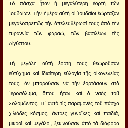
Τὸ πάσχα ἦταν ἡ μεγαλύτερη ἑορτὴ τῶν
Ἰουδαίων. Τὴν ἡμέρα αὐτὴ οἱ Ἰουδαῖοι ἑώρταζαν
μεγαλοπρεπῶς τὴν ἀπελευθέρωσί τους ἀπὸ τὴν
τυραννία τῶν φαραώ, τῶν βασιλέων τῆς
Αἰγύπτου.
Τὴ μεγάλη αὐτὴ ἑορτή τους θεωροῦσαν
εὐτύχημα καὶ ἰδιαίτερη εὐλογία τῆς οἰκογενείας
τους, ἂν μποροῦσαν νὰ τὴν ἑορτάσουν στὰ
Ἰεροσόλυμα, ὅπου ἦταν καὶ ὁ ναὸς τοῦ
Σολομῶντος. Γι᾿ αὐτὸ τὶς παραμονὲς τοῦ πάσχα
χιλιάδες κόσμος, ἄντρες γυναῖκες καὶ παιδιά,
μικροὶ καὶ μεγάλοι, ξεκινοῦσαν ἀπὸ τὰ διάφορα