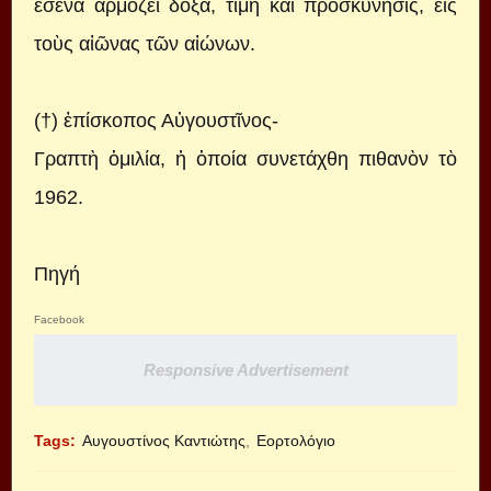
ἐσένα ἁρμόζει δόξα, τιμὴ καὶ προσκύνησις, εἰς
τοὺς αἰῶνας τῶν αἰώνων.
(†) ἐπίσκοπος Αὐγουστῖνος-
Γραπτὴ ὁμιλία, ἡ ὁποία συνετάχθη πιθανὸν τὸ
1962.
Πηγή
Facebook
Responsive Advertisement
Tags:
Αυγουστίνος Καντιώτης
Εορτολόγιο