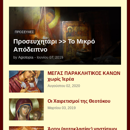
ΠΡΟΣΕΥΧΈΣ
Προσευχητάρι >> Το Μικρό
Απόδειπνο
by
Agiotopia
-
Ιουνίου 07, 2019
ΜΕΓΑΣ ΠΑΡΑΚΛΗΤΙΚΟΣ ΚΑΝΩΝ
χωρὶς Ἱερέα
Αυγούστου 02, 2020
Οι Χαιρετισμοί της Θεοτόκου
Μαρτίου 03, 2019
Άρτοι (αρτοκλασίας) νηστίσιμοι