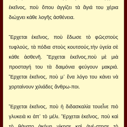
ἐκεῖνος, ποὺ ὅπου ἀγγίζει τὰ ἅγιά του χέρια
διώχνει κάθε λογῆς ἀσθένεια.
Ἔρχεται ἐκεῖνος, ποὺ ἔδωσε τὸ φῶςστοὺς
τυφλούς, τὰ πόδια στοὺς κουτσούς,τὴν ὑγεία σὲ
κάθε ἀσθενῆ. Ἔρχεται ἐκεῖνος,ποὺ μὲ μιὰ
προσταγή του τὰ δαιμόνια φεύγουν μακριά.
Ἔρχεται ἐκεῖνος, ποὺ μ᾿ ἕνα λόγο του κάνει νὰ
χορταίνουν χιλιάδες ἄνθρω-ποι.
Ἔρχεται ἐκεῖνος, ποὺ ἡ διδασκαλία τουεἶνε πιὸ
γλυκειὰ κι ἀπ᾿ τὸ μέλι. Ἔρχεται ἐκεῖνος, ποὺ καὶ
τὸ θάνατο ἀκόμη νίκησε καὶ ἀνέ-στησε τὸ