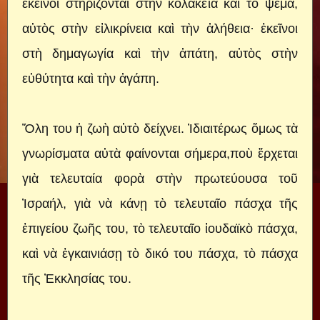
ἐκεῖνοι στηρίζονται στὴν κολακεία καὶ τὸ ψέμα,
αὐτὸς στὴν εἰλικρίνεια καὶ τὴν ἀλήθεια· ἐκεῖνοι
στὴ δημαγωγία καὶ τὴν ἀπάτη, αὐτὸς στὴν
εὐθύτητα καὶ τὴν ἀγάπη.
Ὅλη του ἡ ζωὴ αὐτὸ δείχνει. Ἰδιαιτέρως ὅμως τὰ
γνωρίσματα αὐτὰ φαίνονται σήμερα,ποὺ ἔρχεται
γιὰ τελευταία φορὰ στὴν πρωτεύουσα τοῦ
Ἰσραήλ, γιὰ νὰ κάνῃ τὸ τελευταῖο πάσχα τῆς
ἐπιγείου ζωῆς του, τὸ τελευταῖο ἰουδαϊκὸ πάσχα,
καὶ νὰ ἐγκαινιάσῃ τὸ δικό του πάσχα, τὸ πάσχα
τῆς Ἐκκλησίας του.