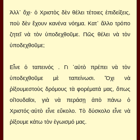
Ἀλλ᾿ ὄχι· ὁ Χριστὸς δὲν θέλει τέτοιες ἐπιδείξεις,
ποὺ δὲν ἔχουν κανένα νόημα. Κατ᾿ ἄλλο τρόπο
ζητεῖ νὰ τὸν ὑποδεχθοῦμε. Πῶς θέλει νὰ τὸν
ὑποδεχθοῦμε;
Εἶνε ὁ ταπεινός . Γι ᾿αὐτὸ πρέπει νὰ τὸν
ὑποδεχθοῦμε μὲ ταπείνωσι. Ὄχι νὰ
ῥίξουμεστοὺς δρόμους τὰ φορέματά μας, ὅπως
οἱἸουδαῖοι, γιὰ νὰ περάσῃ ἀπὸ πάνω ὁ
Χριστός·αὐτὸ εἶνε εὔκολο. Τὸ δύσκολο εἶνε νὰ
ῥίξουμε κάτω τὸν ἐγωισμό μας.