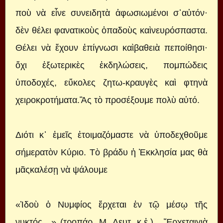
ποὺ νὰ εἶνε συνειδητὰ ἀφωσιωμένοι σ᾿αὐτόν·
δὲν θέλει φανατικοὺς ὀπαδοὺς καὶνευρόσπαστα.
Θέλει νὰ ἔχουν ἐπίγνωσι καὶβαθειὰ πεποίθησι·
ὄχι ἐξωτερικὲς ἐκδηλώσεις, πομπώδεις
ὑποδοχές, εὔκολες ζητω-κραυγὲς καὶ φτηνὰ
χειροκροτήματα.Ἂς τὸ προσέξουμε πολὺ αὐτό.
Διότι κ᾿ ἐμεῖς ἑτοιμαζόμαστε νὰ ὑποδεχθοῦμε
σήμερατὸν Κύριο. Τὸ βράδυ ἡ Ἐκκλησία μας θὰ
μᾶςκαλέσῃ νὰ ψάλουμε
«Ἰδοὺ ὁ Νυμφίος ἔρχεται ἐν τῷ μέσῳ τῆς
νυκτός…» (τροπάρ. Μ. Δευτ. κ.ἑ.) . Ἔρχεταιγιὰ