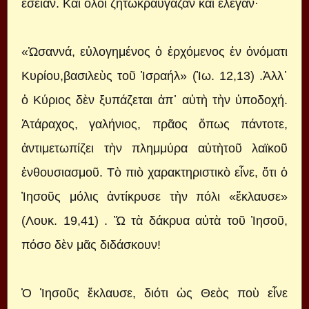
ἔσειαν. Καὶ ὅλοι ζητωκραύγαζαν καὶ ἔλεγαν·
«Ὡσαννά, εὐλογημένος ὁ ἐρχόμενος ἐν ὀνόματι
Κυρίου,βασιλεὺς τοῦ Ἰσραήλ» (Ἰω. 12,13) .Ἀλλ᾿
ὁ Κύριος δὲν ξυπάζεται ἀπ᾿ αὐτὴ τὴν ὑποδοχή.
Ἀτάραχος, γαλήνιος, πρᾶος ὅπως πάντοτε,
ἀντιμετωπίζει τὴν πλημμύρα αὐτὴτοῦ λαϊκοῦ
ἐνθουσιασμοῦ. Τὸ πιὸ χαρακτηριστικὸ εἶνε, ὅτι ὁ
Ἰησοῦς μόλις ἀντίκρυσε τὴν πόλι «ἔκλαυσε»
(Λουκ. 19,41) . Ὤ τὰ δάκρυα αὐτὰ τοῦ Ἰησοῦ,
πόσο δὲν μᾶς διδάσκουν!
Ὁ Ἰησοῦς ἔκλαυσε, διότι ὡς Θεὸς ποὺ εἶνε