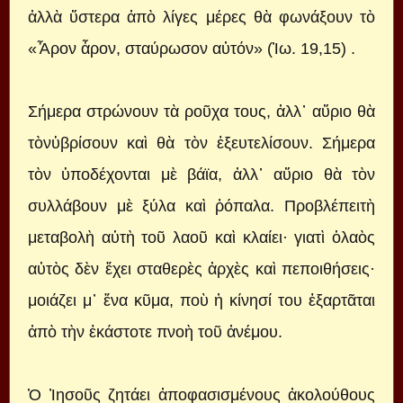
ἀλλὰ ὕστερα ἀπὸ λίγες μέρες θὰ φωνάξουν τὸ
«Ἆρον ἆρον, σταύρωσον αὐτόν» (Ἰω. 19,15) .
Σήμερα στρώνουν τὰ ροῦχα τους, ἀλλ᾿ αὔριο θὰ
τὸνὑβρίσουν καὶ θὰ τὸν ἐξευτελίσουν. Σήμερα
τὸν ὑποδέχονται μὲ βάϊα, ἀλλ᾿ αὔριο θὰ τὸν
συλλάβουν μὲ ξύλα καὶ ῥόπαλα. Προβλέπειτὴ
μεταβολὴ αὐτὴ τοῦ λαοῦ καὶ κλαίει· γιατὶ ὁλαὸς
αὐτὸς δὲν ἔχει σταθερὲς ἀρχὲς καὶ πεποιθήσεις·
μοιάζει μ᾿ ἕνα κῦμα, ποὺ ἡ κίνησί του ἐξαρτᾶται
ἀπὸ τὴν ἑκάστοτε πνοὴ τοῦ ἀνέμου.
Ὁ Ἰησοῦς ζητάει ἀποφασισμένους ἀκολούθους