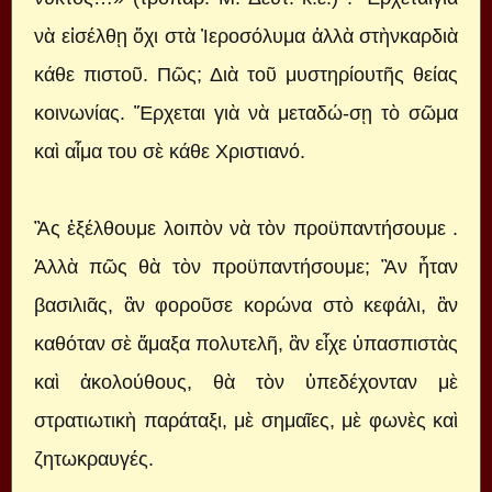
νὰ εἰσέλθῃ ὄχι στὰ Ἰεροσόλυμα ἀλλὰ στὴνκαρδιὰ
κάθε πιστοῦ. Πῶς; Διὰ τοῦ μυστηρίουτῆς θείας
κοινωνίας. Ἔρχεται γιὰ νὰ μεταδώ-σῃ τὸ σῶμα
καὶ αἷμα του σὲ κάθε Χριστιανό.
Ἂς ἐξέλθουμε λοιπὸν νὰ τὸν προϋπαντήσουμε .
Ἀλλὰ πῶς θὰ τὸν προϋπαντήσουμε; Ἂν ἦταν
βασιλιᾶς, ἂν φοροῦσε κορώνα στὸ κεφάλι, ἂν
καθόταν σὲ ἅμαξα πολυτελῆ, ἂν εἶχε ὑπασπιστὰς
καὶ ἀκολούθους, θὰ τὸν ὑπεδέχονταν μὲ
στρατιωτικὴ παράταξι, μὲ σημαῖες, μὲ φωνὲς καὶ
ζητωκραυγές.