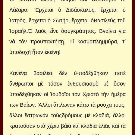
Λάζαρο. Ἔρχεται ὁ Διδάσκαλος, ἔρχεται ὁ
Ἰατρός, ἔρχεται ὁ Σωτήρ, ἔρχεται ὁΒασιλεὺς τοῦ
Ἰσραήλ.Ὁ λαὸς εἶνε ἀσυγκράτητος. Βγαίνει γιὰ
νὰ τὸν προϋπαντήσῃ. Τί κοσμοπλημμύρα, τί
ὑποδοχὴ ἦταν ἐκείνη!
Κανένα βασιλέα δὲν ὑ-ποδέχθηκαν ποτὲ
ἄνθρωποι μὲ τόσον ἐνθουσιασμὸ μὲ ὅσον
ὑποδέχθηκαν οἱ Ἰουδαῖοι τὸν Χριστὸ τὴν ἡμέρα
τῶν Βαΐων. Ἄλλοι ἅπλωναν κάτω τὰ ροῦχα τους,
ἄλλοι ἔστρωναν τοὺςδρόμους μὲ κλαδιά, ἄλλοι
κρατοῦσαν στὰ χέρια βάϊα καὶ κλαδιὰ ἐλιᾶς καὶ τὰ