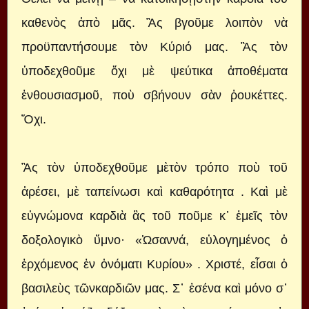
καθενὸς ἀπὸ μᾶς. Ἂς βγοῦμε λοιπὸν νὰ
προϋπαντήσουμε τὸν Κύριό μας. Ἂς τὸν
ὑποδεχθοῦμε ὄχι μὲ ψεύτικα ἀποθέματα
ἐνθουσιασμοῦ, ποὺ σβήνουν σὰν ῥουκέττες.
Ὄχι.
Ἂς τὸν ὑποδεχθοῦμε μὲτὸν τρόπο ποὺ τοῦ
ἀρέσει, μὲ ταπείνωσι καὶ καθαρότητα . Καὶ μὲ
εὐγνώμονα καρδιὰ ἂς τοῦ ποῦμε κ᾿ ἐμεῖς τὸν
δοξολογικὸ ὕμνο· «Ὡσαννά, εὐλογημένος ὁ
ἐρχόμενος ἐν ὀνόματι Κυρίου» . Χριστέ, εἶσαι ὁ
βασιλεὺς τῶνκαρδιῶν μας. Σ᾿ ἐσένα καὶ μόνο σ᾿