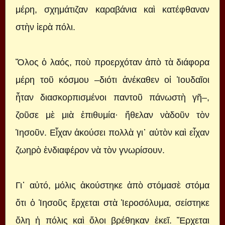
μέρη, σχημάτιζαν καραβάνια καὶ κατέφθαναν
στὴν ἱερὰ πόλι.
Ὅλος ὁ λαός, ποὺ προερχόταν ἀπὸ τὰ διάφορα
μέρη τοῦ κόσμου –διότι ἀνέκαθεν οἱ Ἰουδαῖοι
ἦταν διασκορπισμένοι παντοῦ πάνωστὴ γῆ–,
ζοῦσε μὲ μιὰ ἐπιθυμία· ἤθελαν νὰδοῦν τὸν
Ἰησοῦν. Εἶχαν ἀκούσει πολλὰ γι᾿ αὐτὸν καὶ εἶχαν
ζωηρὸ ἐνδιαφέρον νὰ τὸν γνωρίσουν.
Γι᾿ αὐτό, μόλις ἀκούστηκε ἀπὸ στόμασὲ στόμα
ὅτι ὁ Ἰησοῦς ἔρχεται στὰ Ἰεροσόλυμα, σείστηκε
ὅλη ἡ πόλις καὶ ὅλοι βρέθηκαν ἐκεῖ. Ἔρχεται