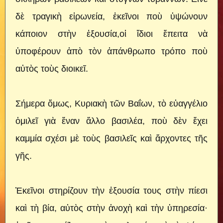
δὲ τραγικὴ εἰρωνεία, ἐκεῖνοι ποὺ ὑψώνουν
κάποιον στὴν ἐξουσία,οἱ ἴδιοι ἔπειτα νὰ
ὑποφέρουν ἀπὸ τὸν ἀπάνθρωπο τρόπο ποὺ
αὐτὸς τοὺς διοικεῖ.
Σήμερα ὅμως, Κυριακὴ τῶν Βαΐων, τὸ εὐαγγέλιο
ὁμιλεῖ γιὰ ἕναν ἄλλο βασιλέα, ποὺ δὲν ἔχει
καμμία σχέσι μὲ τοὺς βασιλεῖς καὶ ἄρχοντες τῆς
γῆς.
Ἐκεῖνοι στηρίζουν τὴν ἐξουσία τους στὴν πίεσι
καὶ τὴ βία, αὐτὸς στὴν ἀνοχὴ καὶ τὴν ὑπηρεσία·