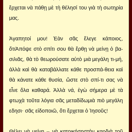
ἔρχεται νὰ πάθῃ μὲ τὴ θέλησί του γιὰ τὴ σωτηρία
μας.
Ἀγαπητοί μου! Ἐὰν σᾶς ἔλεγε κάποιος,
ὅτιἈπόψε στὸ σπίτι σου θὰ ἔρθῃ νὰ μείνῃ ὁ βα-
σιλιᾶς, θὰ τὸ θεωρούσατε αὐτὸ μιὰ μεγάλη τι-μή,
ἀλλὰ καὶ θὰ καταβάλλατε κάθε προσπά-θεια καὶ
θὰ κάνατε κάθε θυσία, ὥστε στὸ σπί-τι σας νὰ
εἶνε ὅλα καθαρά. Ἀλλὰ νά, ἐγὼ σήμερα μὲ τὰ
φτωχὰ τοῦτα λόγια σᾶς μεταδίδωμιὰ πιὸ μεγάλη
εδησι· σᾶς εἰδοποιῶ, ὅτι ἔρχεται ὁ Ἰησοῦς!
Θέλει νὰ μείνῃ – νὰ κατοικήσῃστὴν καρδιὰ τοῦ