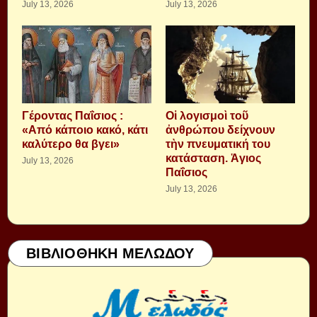
July 13, 2026
July 13, 2026
Γέροντας Παΐσιος :
Οἱ λογισμοὶ τοῦ
«Από κάποιο κακό, κάτι
ἀνθρώπου δείχνουν
καλύτερο θα βγει»
τὴν πνευματική του
κατάσταση. Ἁγιος
July 13, 2026
Παΐσιος
July 13, 2026
ΒΙΒΛΙΟΘΗΚΗ ΜΕΛΩΔΟΥ