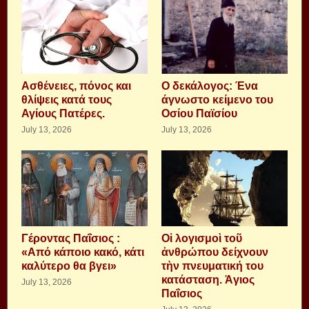
Aσθένειες, πόνος και
Ο δεκάλογος: Ένα
θλίψεις κατά τους
άγνωστο κείμενο του
Αγίους Πατέρες.
Οσίου Παϊσίου
July 13, 2026
July 13, 2026
Γέροντας Παΐσιος :
Οἱ λογισμοὶ τοῦ
«Από κάποιο κακό, κάτι
ἀνθρώπου δείχνουν
καλύτερο θα βγει»
τὴν πνευματική του
κατάσταση. Ἁγιος
July 13, 2026
Παΐσιος