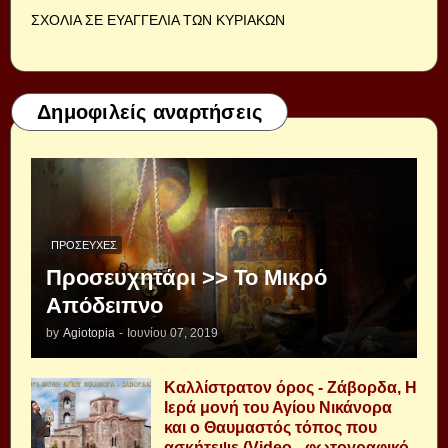
ΣΧΟΛΙΑ ΣΕ ΕΥΑΓΓΕΛΙΑ ΤΩΝ ΚΥΡΙΑΚΩΝ
Δημοφιλείς αναρτήσεις
ΠΡΟΣΕΥΧΈΣ
Προσευχητάρι >> Το Μικρό
Απόδειπνο
by
Agiotopia
-
Ιουνίου 07, 2019
Καλλίστρατον όρος - Ζάβορδα, Η
Ιερά μονή του Αγίου Νικάνορα
και ο Θαυμαστός τόπος που
ασκήτεψε (Video - φωτογραφικό