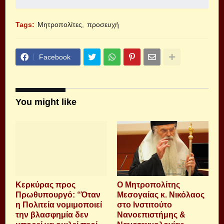
Tags:
Μητροπολίτες
προσευχή
Facebook
You might like
Κερκύρας προς
Ο Μητροπολίτης
Πρωθυπουργό: “Όταν
Μεσογαίας κ. Νικόλαος
η Πολιτεία νομιμοποιεί
στο Ινστιτούτο
την βλασφημία δεν
Νανοεπιστήμης &