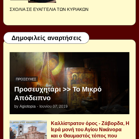
ΣΧΟΛΙΑ ΣΕ ΕΥΑΓΓΕΛΙΑ ΤΩΝ ΚΥΡΙΑΚΩΝ
Δημοφιλείς αναρτήσεις
ΠΡΟΣΕΥΧΈΣ
Προσευχητάρι >> Το Μικρό
Απόδειπνο
by
Agiotopia
-
Ιουνίου 07, 2019
Καλλίστρατον όρος - Ζάβορδα, Η
Ιερά μονή του Αγίου Νικάνορα
και ο Θαυμαστός τόπος που