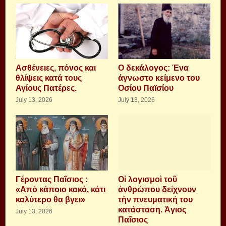
Aσθένειες, πόνος και
Ο δεκάλογος: Ένα
θλίψεις κατά τους
άγνωστο κείμενο του
Αγίους Πατέρες.
Οσίου Παϊσίου
July 13, 2026
July 13, 2026
Γέροντας Παΐσιος :
Οἱ λογισμοὶ τοῦ
«Από κάποιο κακό, κάτι
ἀνθρώπου δείχνουν
καλύτερο θα βγει»
τὴν πνευματική του
κατάσταση. Ἁγιος
July 13, 2026
Παΐσιος