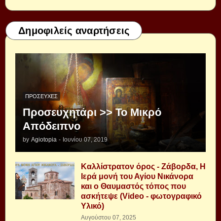
Δημοφιλείς αναρτήσεις
ΠΡΟΣΕΥΧΈΣ
Προσευχητάρι >> Το Μικρό
Απόδειπνο
by
Agiotopia
-
Ιουνίου 07, 2019
Καλλίστρατον όρος - Ζάβορδα, Η
Ιερά μονή του Αγίου Νικάνορα
και ο Θαυμαστός τόπος που
ασκήτεψε (Video - φωτογραφικό
Υλικό)
Αυγούστου 07, 2025