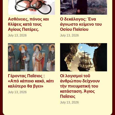
Aσθένειες, πόνος και
Ο δεκάλογος: Ένα
θλίψεις κατά τους
άγνωστο κείμενο του
Αγίους Πατέρες.
Οσίου Παϊσίου
July 13, 2026
July 13, 2026
Γέροντας Παΐσιος :
Οἱ λογισμοὶ τοῦ
«Από κάποιο κακό, κάτι
ἀνθρώπου δείχνουν
καλύτερο θα βγει»
τὴν πνευματική του
κατάσταση. Ἁγιος
July 13, 2026
Παΐσιος
July 13, 2026