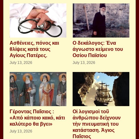
Aσθένειες, πόνος και
Ο δεκάλογος: Ένα
θλίψεις κατά τους
άγνωστο κείμενο του
Αγίους Πατέρες.
Οσίου Παϊσίου
July 13, 2026
July 13, 2026
Γέροντας Παΐσιος :
Οἱ λογισμοὶ τοῦ
«Από κάποιο κακό, κάτι
ἀνθρώπου δείχνουν
καλύτερο θα βγει»
τὴν πνευματική του
κατάσταση. Ἁγιος
July 13, 2026
Παΐσιος