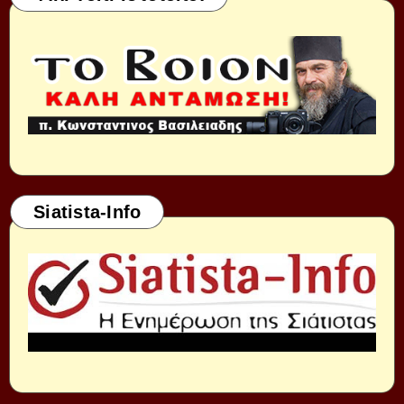
Siatista-Info