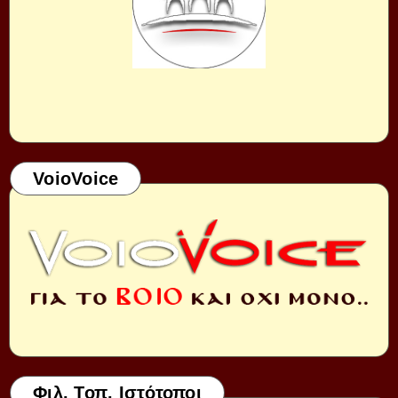
VoioVoice
Φιλ. Τοπ. Ιστότοποι