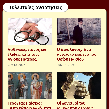
Τελευταίες αναρτήσεις
Aσθένειες, πόνος και
Ο δεκάλογος: Ένα
θλίψεις κατά τους
άγνωστο κείμενο του
Αγίους Πατέρες.
Οσίου Παϊσίου
July 13, 2026
July 13, 2026
Γέροντας Παΐσιος :
Οἱ λογισμοὶ τοῦ
«Από κάποιο κακό, κάτι
ἀνθρώπου δείχνουν