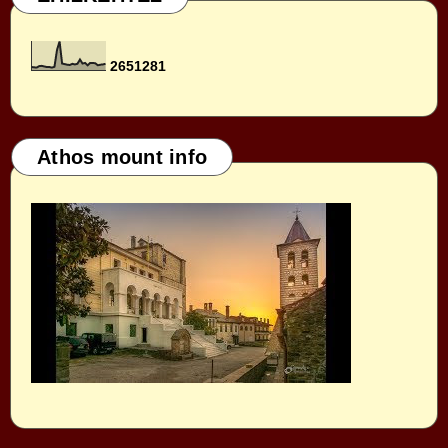
2
6
5
1
2
8
1
Athos mount info