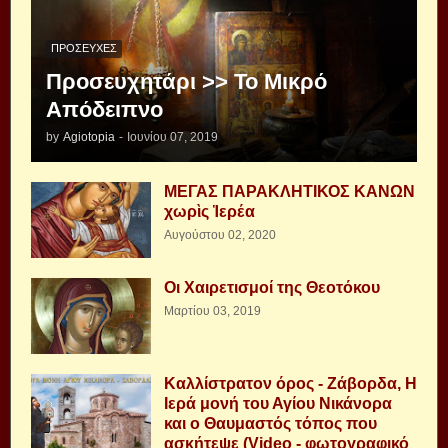
ΠΡΟΣΕΥΧΈΣ
Προσευχητάρι >> Το Μικρό
Απόδειπνο
by
Agiotopia
-
Ιουνίου 07, 2019
ΜΕΓΑΣ ΠΑΡΑΚΛΗΤΙΚΟΣ ΚΑΝΩΝ
χωρὶς Ἱερέα
Αυγούστου 02, 2020
Οι Χαιρετισμοί της Θεοτόκου
Μαρτίου 03, 2019
Καλλίστρατον όρος - Ζάβορδα, Η
Ιερά μονή του Αγίου Νικάνορα
και ο Θαυμαστός τόπος που
ασκήτεψε (Video - φωτογραφικό