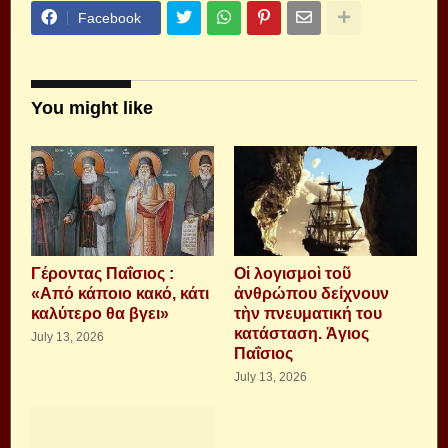
Facebook
You might like
Γέροντας Παΐσιος :
Οἱ λογισμοὶ τοῦ
«Από κάποιο κακό, κάτι
ἀνθρώπου δείχνουν
καλύτερο θα βγει»
τὴν πνευματική του
κατάσταση. Ἁγιος
July 13, 2026
Παΐσιος
July 13, 2026