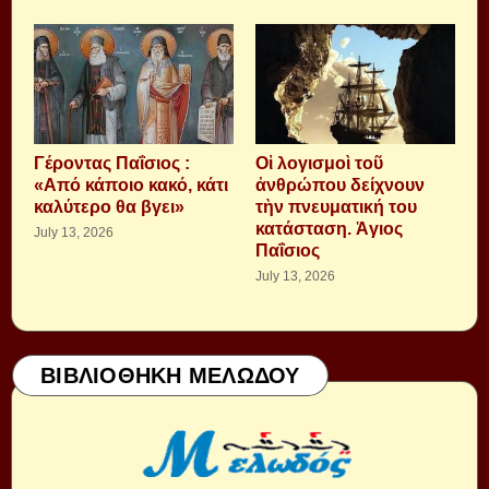
Γέροντας Παΐσιος :
Οἱ λογισμοὶ τοῦ
«Από κάποιο κακό, κάτι
ἀνθρώπου δείχνουν
καλύτερο θα βγει»
τὴν πνευματική του
κατάσταση. Ἁγιος
July 13, 2026
Παΐσιος
July 13, 2026
ΒΙΒΛΙΟΘΗΚΗ ΜΕΛΩΔΟΥ