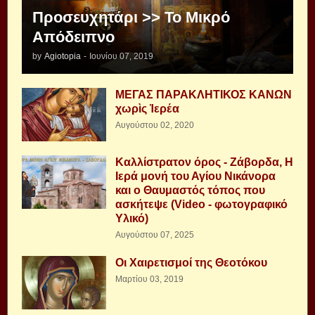
Προσευχητάρι >> Το Μικρό
Απόδειπνο
by
Agiotopia
-
Ιουνίου 07, 2019
ΜΕΓΑΣ ΠΑΡΑΚΛΗΤΙΚΟΣ ΚΑΝΩΝ
χωρὶς Ἱερέα
Αυγούστου 02, 2020
Καλλίστρατον όρος - Ζάβορδα, Η
Ιερά μονή του Αγίου Νικάνορα
και ο Θαυμαστός τόπος που
ασκήτεψε (Video - φωτογραφικό
Υλικό)
Αυγούστου 07, 2025
Οι Χαιρετισμοί της Θεοτόκου
Μαρτίου 03, 2019