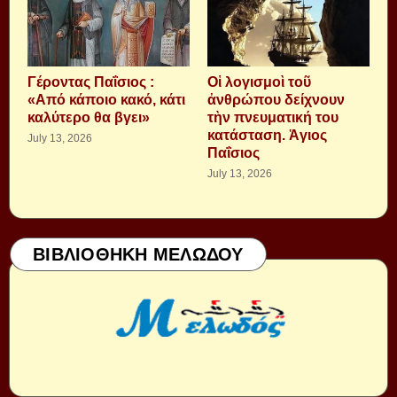
Γέροντας Παΐσιος :
Οἱ λογισμοὶ τοῦ
«Από κάποιο κακό, κάτι
ἀνθρώπου δείχνουν
καλύτερο θα βγει»
τὴν πνευματική του
κατάσταση. Ἁγιος
July 13, 2026
Παΐσιος
July 13, 2026
ΒΙΒΛΙΟΘΗΚΗ ΜΕΛΩΔΟΥ