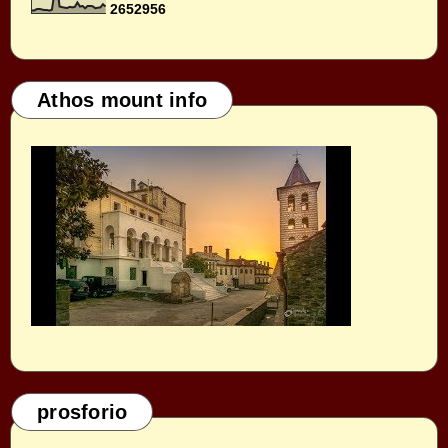
2
6
5
2
9
5
6
Athos mount info
prosforio