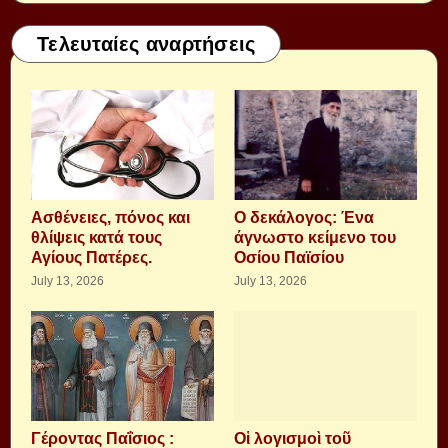
Τελευταίες αναρτήσεις
Aσθένειες, πόνος και
Ο δεκάλογος: Ένα
θλίψεις κατά τους
άγνωστο κείμενο του
Αγίους Πατέρες.
Οσίου Παϊσίου
July 13, 2026
July 13, 2026
Γέροντας Παΐσιος :
Οἱ λογισμοὶ τοῦ