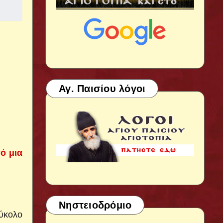
Αγ. Παισίου λόγοι
ό μια
Νηστειοδρόμιο
εύκολο