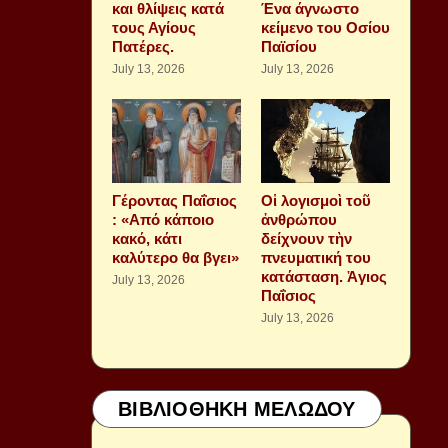
και θλίψεις κατά
Ένα άγνωστο
τους Αγίους
κείμενο του Οσίου
Πατέρες.
Παϊσίου
July 13, 2026
July 13, 2026
Γέροντας Παΐσιος
Οἱ λογισμοὶ τοῦ
: «Από κάποιο
ἀνθρώπου
κακό, κάτι
δείχνουν τὴν
καλύτερο θα βγει»
πνευματική του
κατάσταση. Ἁγιος
July 13, 2026
Παΐσιος
July 13, 2026
ΒΙΒΛΙΟΘΗΚΗ ΜΕΛΩΔΟΥ