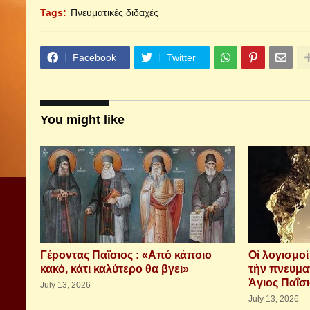
Tags:
Πνευματικές διδαχές
Facebook
Twitter
You might like
Γέροντας Παΐσιος : «Από κάποιο
Οἱ λογισμο
κακό, κάτι καλύτερο θα βγει»
τὴν πνευμα
Ἁγιος Παΐσ
July 13, 2026
July 13, 2026