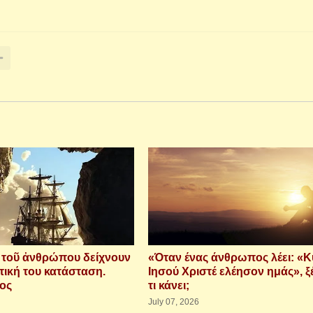
ὶ τοῦ ἀνθρώπου δείχνουν
«Όταν ένας άνθρωπος λέει: «Κ
τική του κατάσταση.
Ιησού Χριστέ ελέησον ημάς», ξ
ιος
τι κάνει;
July 07, 2026