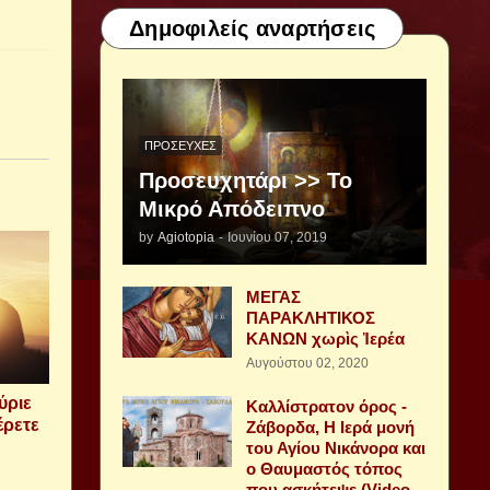
Δημοφιλείς αναρτήσεις
ΠΡΟΣΕΥΧΈΣ
Προσευχητάρι >> Το
Μικρό Απόδειπνο
by
Agiotopia
-
Ιουνίου 07, 2019
ΜΕΓΑΣ
ΠΑΡΑΚΛΗΤΙΚΟΣ
ΚΑΝΩΝ χωρὶς Ἱερέα
Αυγούστου 02, 2020
ύριε
Καλλίστρατον όρος -
έρετε
Ζάβορδα, Η Ιερά μονή
του Αγίου Νικάνορα και
ο Θαυμαστός τόπος
που ασκήτεψε (Video -