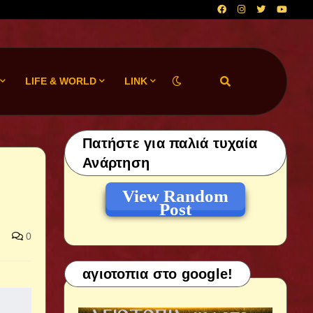
LIFE & WORLD
LINK
Πατήστε για παλιά τυχαία
Ανάρτηση
View Random
Post
0
αγιοτοπια στο google!