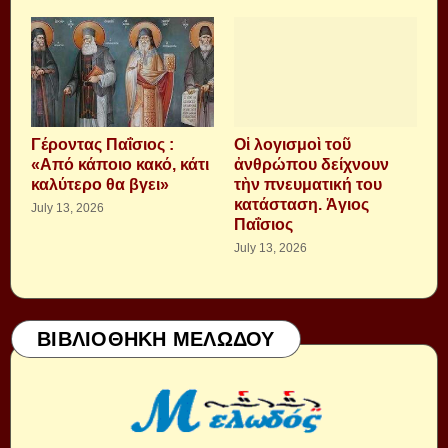
Γέροντας Παΐσιος :
Οἱ λογισμοὶ τοῦ
«Από κάποιο κακό, κάτι
ἀνθρώπου δείχνουν
καλύτερο θα βγει»
τὴν πνευματική του
κατάσταση. Ἁγιος
July 13, 2026
Παΐσιος
July 13, 2026
ΒΙΒΛΙΟΘΗΚΗ ΜΕΛΩΔΟΥ