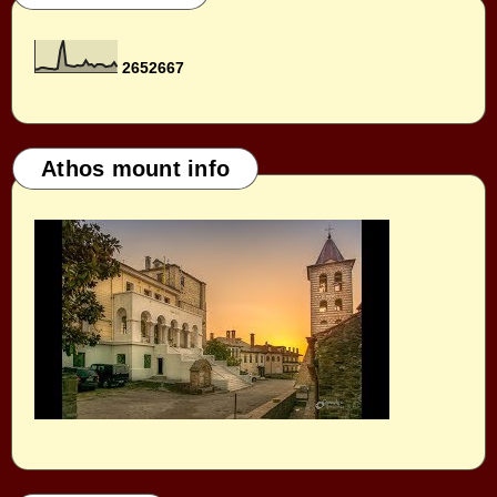
2
6
5
2
6
6
7
Athos mount info