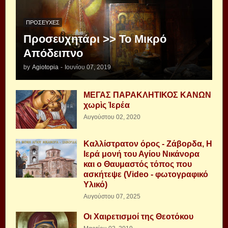
ΠΡΟΣΕΥΧΈΣ
Προσευχητάρι >> Το Μικρό
Απόδειπνο
by
Agiotopia
-
Ιουνίου 07, 2019
ΜΕΓΑΣ ΠΑΡΑΚΛΗΤΙΚΟΣ ΚΑΝΩΝ
χωρὶς Ἱερέα
Αυγούστου 02, 2020
Καλλίστρατον όρος - Ζάβορδα, Η
Ιερά μονή του Αγίου Νικάνορα
και ο Θαυμαστός τόπος που
ασκήτεψε (Video - φωτογραφικό
Υλικό)
Αυγούστου 07, 2025
Οι Χαιρετισμοί της Θεοτόκου