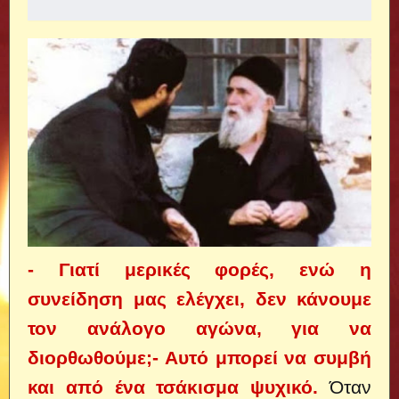
- Γιατί μερικές φορές, ενώ η
συνείδηση μας ελέγχει, δεν κάνουμε
τον ανάλογο αγώνα, για να
διορθωθούμε;- Αυτό μπορεί να συμβή
και από ένα τσάκισμα ψυχικό.
Όταν