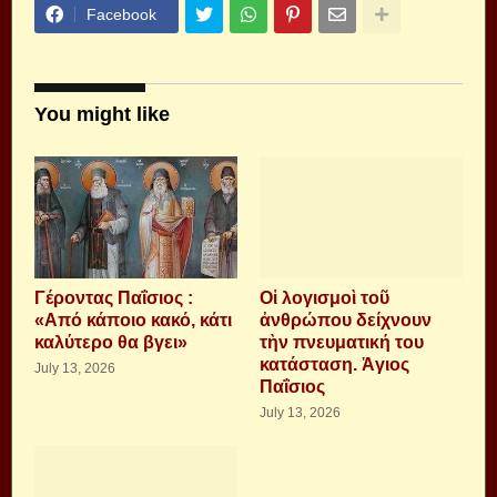
Facebook
You might like
Γέροντας Παΐσιος :
Οἱ λογισμοὶ τοῦ
«Από κάποιο κακό, κάτι
ἀνθρώπου δείχνουν
καλύτερο θα βγει»
τὴν πνευματική του
κατάσταση. Ἁγιος
July 13, 2026
Παΐσιος
July 13, 2026