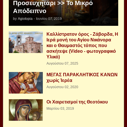
Προσευχητάρι >> Το Μικρό
Απόδειπνο
by
Agiotopia
-
Ιουνίου 07, 2019
Καλλίστρατον όρος - Ζάβορδα, Η
Ιερά μονή του Αγίου Νικάνορα
και ο Θαυμαστός τόπος που
ασκήτεψε (Video - φωτογραφικό
Υλικό)
Αυγούστου 07, 2025
ΜΕΓΑΣ ΠΑΡΑΚΛΗΤΙΚΟΣ ΚΑΝΩΝ
χωρὶς Ἱερέα
Αυγούστου 02, 2020
Οι Χαιρετισμοί της Θεοτόκου
Μαρτίου 03, 2019