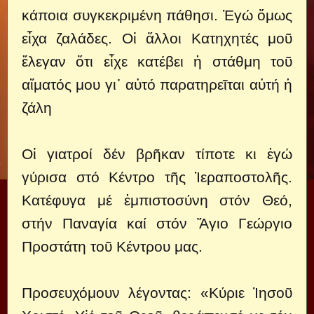
κάποια συγκεκριμένη πάθησι. Ἐγώ ὅμως
εἶχα ζαλάδες. Οἱ ἄλλοι Κατηχητές μοῦ
ἔλεγαν ὅτι εἶχε κατέβει ἡ στάθμη τοῦ
αἵματός μου γι᾿ αὐτό παρατηρεῖται αὐτή ἡ
ζάλη
Οἱ γιατροί δέν βρῆκαν τίποτε κι ἐγώ
γύρισα στό Κέντρο τῆς Ἱεραποστολῆς.
Κατέφυγα μέ ἐμπιστοσύνη στόν Θεό,
στήν Παναγία καί στόν Ἅγιο Γεώργιο
Προστάτη τοῦ Κέντρου μας.
Προσευχόμουν λέγοντας: «Κύριε Ἰησοῦ