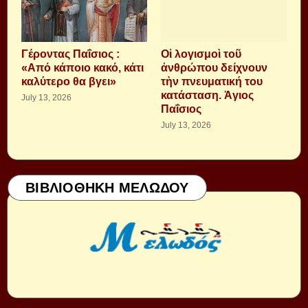
Γέροντας Παΐσιος :
Οἱ λογισμοὶ τοῦ
«Από κάποιο κακό, κάτι
ἀνθρώπου δείχνουν
καλύτερο θα βγει»
τὴν πνευματική του
κατάσταση. Ἁγιος
July 13, 2026
Παΐσιος
July 13, 2026
ΒΙΒΛΙΟΘΗΚΗ ΜΕΛΩΔΟΥ