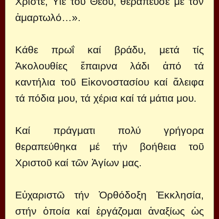
Χριστέ, Υἱέ τοῦ Θεοῦ, θεράπευσέ με τόν
ἁμαρτωλό…».
Κάθε πρωΐ καί βράδυ, μετά τίς
Ἀκολουθίες ἔπαιρνα λάδι ἀπό τά
καντήλια τοῦ Εἰκονοστασίου καί ἄλειφα
τά πόδια μου, τά χέρια καί τά μάτια μου.
Καί πράγματι πολύ γρήγορα
θεραπεύθηκα μέ τήν βοήθεια τοῦ
Χριστοῦ καί τῶν Ἁγίων μας.
Εὐχαριστῶ τήν Ὀρθόδοξη Ἐκκλησία,
στήν ὁποία καί ἐργάζομαι ἀναξίως ὡς