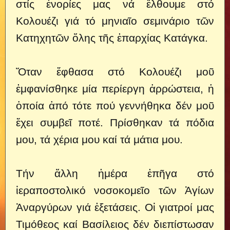
στίς ἐνορίες μας νά ἔλθουμε στό
Κολουέζι γιά τό μηνιαῖο σεμινάριο τῶν
Κατηχητῶν ὅλης τῆς ἐπαρχίας Κατάγκα.
Ὅταν ἔφθασα στό Κολουέζι μοῦ
ἐμφανίσθηκε μία περίεργη ἀρρώστεια, ἡ
ὁποία ἀπό τότε πού γεννήθηκα δέν μοῦ
ἔχει συμβεῖ ποτέ. Πρίσθηκαν τά πόδια
μου, τά χέρια μου καί τά μάτια μου.
Τήν ἄλλη ἡμέρα ἐπῆγα στό
ἱεραποστολικό νοσοκομεῖο τῶν Ἁγίων
Ἀναργύρων γιά ἐξετάσεις. Οἱ γιατροί μας
Τιμόθεος καί Βασίλειος δέν διεπίστωσαν