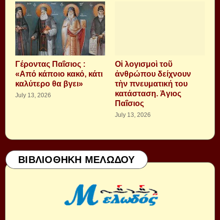
Γέροντας Παΐσιος :
Οἱ λογισμοὶ τοῦ
«Από κάποιο κακό, κάτι
ἀνθρώπου δείχνουν
καλύτερο θα βγει»
τὴν πνευματική του
κατάσταση. Ἁγιος
July 13, 2026
Παΐσιος
July 13, 2026
ΒΙΒΛΙΟΘΗΚΗ ΜΕΛΩΔΟΥ