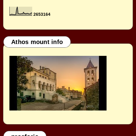
2
6
5
3
1
6
4
Athos mount info