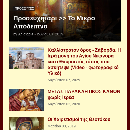
ΠΡΟΣΕΥΧΈΣ
Προσευχητάρι >> Το Μικρό
Απόδειπνο
by
Agiotopia
-
Ιουνίου 07, 2019
Καλλίστρατον όρος - Ζάβορδα, Η
Ιερά μονή του Αγίου Νικάνορα
και ο Θαυμαστός τόπος που
ασκήτεψε (Video - φωτογραφικό
Υλικό)
Αυγούστου 07, 2025
ΜΕΓΑΣ ΠΑΡΑΚΛΗΤΙΚΟΣ ΚΑΝΩΝ
χωρὶς Ἱερέα
Αυγούστου 02, 2020
Οι Χαιρετισμοί της Θεοτόκου
Μαρτίου 03, 2019