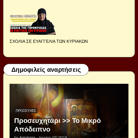
ΣΧΟΛΙΑ ΣΕ ΕΥΑΓΓΕΛΙΑ ΤΩΝ ΚΥΡΙΑΚΩΝ
Δημοφιλείς αναρτήσεις
ΠΡΟΣΕΥΧΈΣ
Προσευχητάρι >> Το Μικρό
Απόδειπνο
by
Agiotopia
-
Ιουνίου 07, 2019