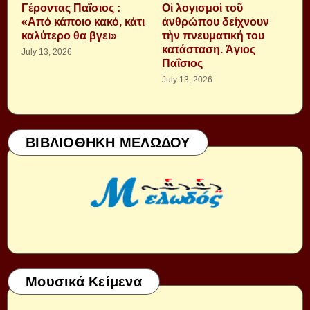
Γέροντας Παΐσιος :
Οἱ λογισμοὶ τοῦ
«Από κάποιο κακό, κάτι
ἀνθρώπου δείχνουν
καλύτερο θα βγει»
τὴν πνευματική του
κατάσταση. Ἁγιος
July 13, 2026
Παΐσιος
July 13, 2026
ΒΙΒΛΙΟΘΗΚΗ ΜΕΛΩΔΟΥ
Μουσικά Κείμενα