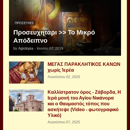
ΠΡΟΣΕΥΧΈΣ
Προσευχητάρι >> Το Μικρό
Απόδειπνο
by
Agiotopia
-
Ιουνίου 07, 2019
ΜΕΓΑΣ ΠΑΡΑΚΛΗΤΙΚΟΣ ΚΑΝΩΝ
χωρὶς Ἱερέα
Αυγούστου 02, 2020
Καλλίστρατον όρος - Ζάβορδα, Η
Ιερά μονή του Αγίου Νικάνορα
και ο Θαυμαστός τόπος που
ασκήτεψε (Video - φωτογραφικό
Υλικό)
Αυγούστου 07, 2025