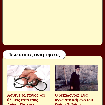
Τελευταίες αναρτήσεις
Aσθένειες, πόνος και
Ο δεκάλογος: Ένα
θλίψεις κατά τους
άγνωστο κείμενο του
Αγίους Πατέρες.
Οσίου Παϊσίου