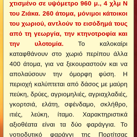
χτισμένο σε υψόμετρο 960 μ., 4 χλμ Ν
του Ζιάκα. 260 άτομα, μόνιμοι κάτοικοι
του χωριού, αντλούν το εισόδημά τους
από τη γεωργία, την κτηνοτροφία και
την υλοτομία.
Το καλοκαίρι
καταφθάνουν στο χωριό περίπου άλλα
400 άτομα, για να ξεκουραστούν και να
απολαύσουν την όμορφη φύση.
Η
περιοχή καλύπτεται από δάσος με μαύρη
πεύκη, δρύες, αγριομηλιές, αγριαχλαδιές,
γκορτσιά, ελάτη, σφένδαμο, σκλήθρο,
ιτιές, λεύκη, ίταμο. Χαρακτηριστικά
αξιοθέατα είναι τα δύο φαράγγια. Το
νοτιοδυτικό φαράγγι της Πορτίτσας