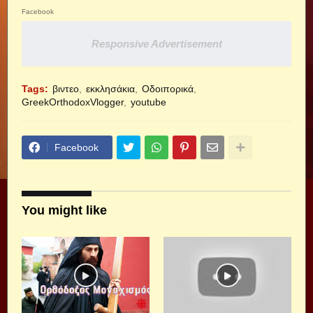
Facebook
Responsive Advertisement
Tags:
βιντεο
εκκλησάκια
Οδοιπορικά
GreekOrthodoxVlogger
youtube
Facebook
You might like