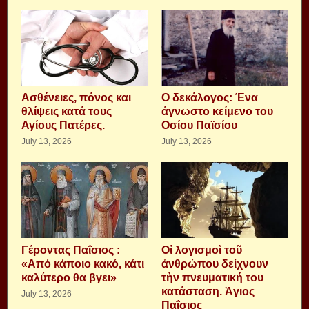
Aσθένειες, πόνος και
Ο δεκάλογος: Ένα
θλίψεις κατά τους
άγνωστο κείμενο του
Αγίους Πατέρες.
Οσίου Παϊσίου
July 13, 2026
July 13, 2026
Γέροντας Παΐσιος :
Οἱ λογισμοὶ τοῦ
«Από κάποιο κακό, κάτι
ἀνθρώπου δείχνουν
καλύτερο θα βγει»
τὴν πνευματική του
κατάσταση. Ἁγιος
July 13, 2026
Παΐσιος