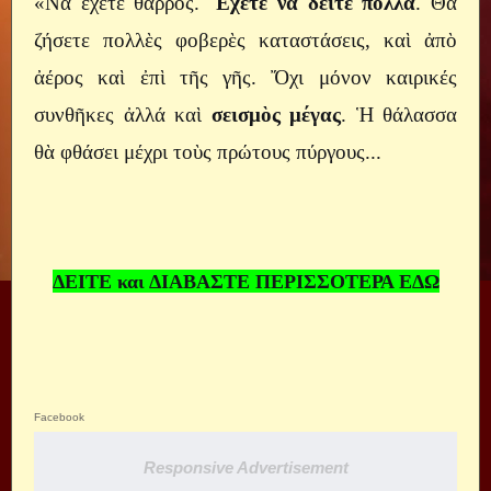
«Νὰ ἔχετε θάρρος.
Ἔχετε νὰ δεῖτε πολλά
. Θὰ
ζήσετε πολλὲς φοβερὲς καταστάσεις, καὶ ἀπὸ
ἀέρος καὶ ἐπὶ τῆς γῆς. Ὄχι μόνον καιρικές
συνθῆκες ἀλλά καὶ
σεισμὸς μέγας
. Ἡ θάλασσα
θὰ φθάσει μέχρι τοὺς πρώτους πύργους...
ΔΕΙΤΕ και ΔΙΑΒΑΣΤΕ ΠΕΡΙΣΣΟΤΕΡΑ ΕΔΩ
Facebook
Responsive Advertisement