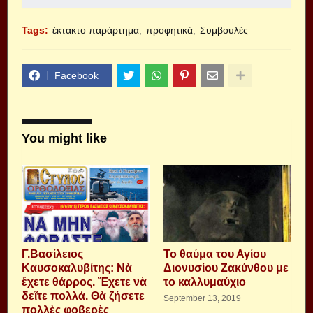
Tags:
έκτακτο παράρτημα
προφητικά
Συμβουλές
Facebook
You might like
Γ.Βασίλειος
Το θαύμα του Αγίου
Καυσοκαλυβίτης: Νὰ
Διονυσίου Ζακύνθου με
ἔχετε θάρρος. Ἔχετε νὰ
το καλλυμαύχιο
δεῖτε πολλά. Θὰ ζήσετε
September 13, 2019
πολλὲς φοβερὲς