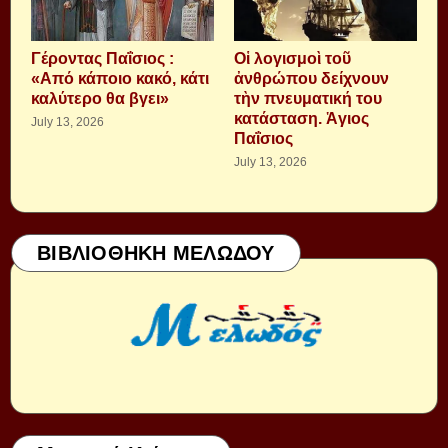
Γέροντας Παΐσιος :
Οἱ λογισμοὶ τοῦ
«Από κάποιο κακό, κάτι
ἀνθρώπου δείχνουν
καλύτερο θα βγει»
τὴν πνευματική του
κατάσταση. Ἁγιος
July 13, 2026
Παΐσιος
July 13, 2026
ΒΙΒΛΙΟΘΗΚΗ ΜΕΛΩΔΟΥ