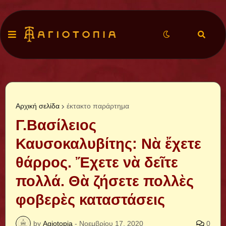
Αρχική σελίδα
έκτακτο παράρτημα
Γ.Βασίλειος
Καυσοκαλυβίτης: Νὰ ἔχετε
θάρρος. Ἔχετε νὰ δεῖτε
πολλά. Θὰ ζήσετε πολλὲς
φοβερὲς καταστάσεις
by
Agiotopia
-
Νοεμβρίου 17, 2020
0