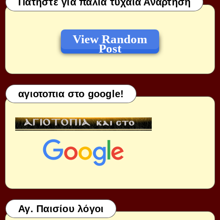
Πατήστε για παλιά τυχαία Ανάρτηση
View Random
Post
αγιοτοπια στο google!
Αγ. Παισίου λόγοι